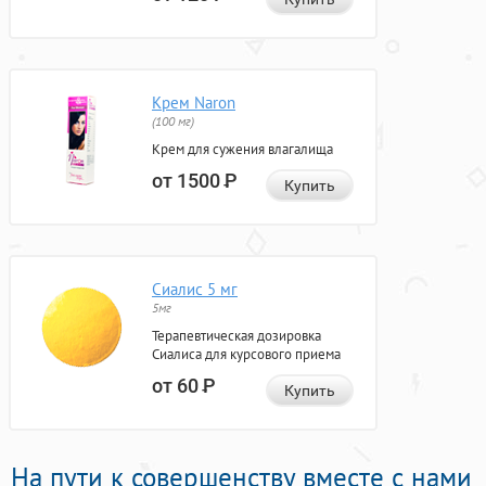
Крем Naron
(100 мг)
Крем для сужения влагалища
от 1500
Р
Купить
Сиалис 5 мг
5мг
Терапевтическая дозировка
Сиалиса для курсового приема
от 60
Р
Купить
На пути к совершенству вместе с нами