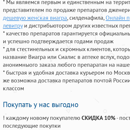
* Мы являемся первым и единственным на терри
представителем по продаже препаратов дженер
дешевую женская виагра
, силденафила
,
Онлайн п
левитру
и дистрибьютором других известных пре
* качество препаратов гарантируется официаль
и успешно подтверждается годами продаж
* для стестинельных и скромных клиентов, кото
название Виагра или Сиалис в аптеке вслух, под
анонимныого заказа любого препаратан на наше
* быстрая и удобная доставка курьером по Москве
же возможна доставка препаратов почтой России
классом
Покупать у нас выгодно
! каждому новому покупателю
СКИДКА 10%
- пос
последующие покупки