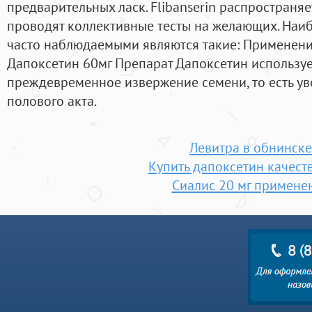
предварительных ласк. Flibanserin распространя
проводят коллективные тесты на желающих. Наи
часто наблюдаемыми являются такие: Применен
Дапоксетин 60мг Препарат Дапоксетин используе
преждевременное извержение семени, то есть у
полового акта.
Левитра в обнинске
Купить дапоксетин качес
Сиалис 20 мг примене