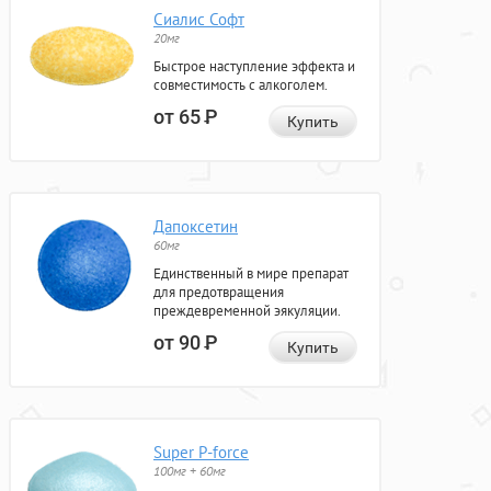
Сиалис Софт
20мг
Быстрое наступление эффекта и
совместимость с алкоголем.
от 65
Р
Купить
Дапоксетин
60мг
Единственный в мире препарат
для предотвращения
преждевременной эякуляции.
от 90
Р
Купить
Super P-force
100мг + 60мг