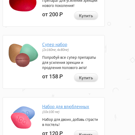
Препарат для усиления эрекции
нового поколения!
от 200
Р
Купить
Супер набор
(2х160мг, 4х80мг)
Попробуй все супер препараты
для усиления эрекции и
продления полового акта!
от 158
Р
Купить
Набор для влюбленных
(10х100 мг)
Набор для двоих, добавь страсти
в постель!
от 120
Р
Купить