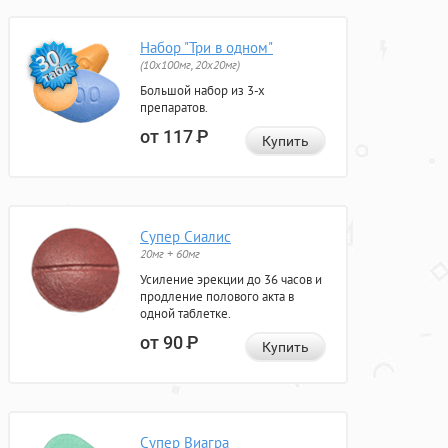
Набор "Три в одном"
(10x100мг, 20x20мг)
Большой набор из 3-х
препаратов.
от 117
Р
Купить
Супер Сиалис
20мг + 60мг
Усиление эрекции до 36 часов и
продление полового акта в
одной таблетке.
от 90
Р
Купить
Супер Виагра