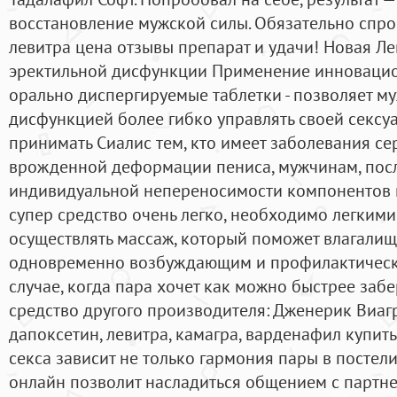
восстановление мужской силы. Обязательно спро
левитра цена отзывы препарат и удачи! Новая Ле
эректильной дисфункции Применение инноваци
орально диспергируемые таблетки - позволяет м
дисфункцией более гибко управлять своей сексуа
принимать Сиалис тем, кто имеет заболевания сер
врожденной деформации пениса, мужчинам, после
индивидуальной непереносимости компонентов п
супер средство очень легко, необходимо легки
осуществлять массаж, который поможет влагалищу
одновременно возбуждающим и профилактически
случае, когда пара хочет как можно быстрее заб
средство другого производителя: Дженерик Виагр
дапоксетин, левитра, камагра, варденафил купить
секса зависит не только гармония пары в постели
онлайн позволит насладиться общением с партне