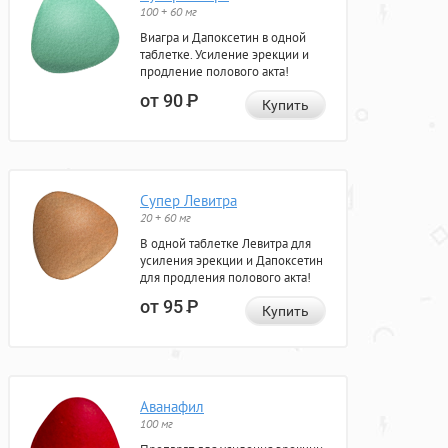
100 + 60 мг
Виагра и Дапоксетин в одной
таблетке. Усиление эрекции и
продление полового акта!
от 90
Р
Купить
Супер Левитра
20 + 60 мг
В одной таблетке Левитра для
усиления эрекции и Дапоксетин
для продления полового акта!
от 95
Р
Купить
Аванафил
100 мг