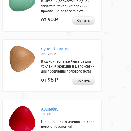
Виагра и Дапоксетин в одной
таблетке. Усиление эрекции и
продление полового акта!
от 90
Р
Купить
Супер Левитра
20 + 60 мг
В одной таблетке Левитра для
усиления эрекции и Дапоксетин
для продления полового акта!
от 95
Р
Купить
Аванафил
100 мг
Препарат для усиления эрекции
нового поколения!