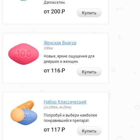
Дапоксетин.
от 200
Р
Купить
Женская Виагра
100мг
Новые, яркие ощущения для
девушек и женщин.
от 116
Р
Купить
Набор Классический
(2x100мг, 4x20мг)
Попробуй и выбери наиболее
понравившийся препарат.
от 117
Р
Купить