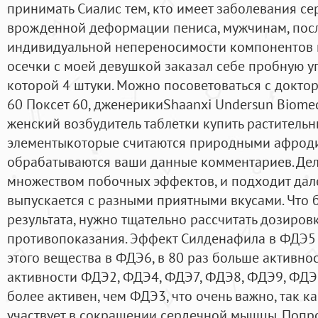
принимать Сиалис тем, кто имеет заболевания сер
врожденной деформации пениса, мужчинам, после
индивидуальной непереносимости компонентов 
осечки с моей девушкой заказал себе пробную уп
которой 4 штуки. Можно посоветоваться с докто
60 Поксет 60, дженерикиShaanxi Undersun Biomed
женский возбудитель таблетки купить раститель
элементыкоторые считаются природными афроди
обрабатываются ваши данные комментариев. Дело
множеством побочных эффектов, и подходит дале
выпускается с разными приятными вкусами. Что 
результата, нужно тщательно рассчитать дозиров
противопоказания. Эффект Силденафила в ФДЭ5 
этого вещества в ФДЭ6, в 80 раз больше активно
активности ФДЭ2, ФДЭ4, ФДЭ7, ФДЭ8, ФДЭ9, ФДЭ
более активен, чем ФДЭ3, что очень важно, так к
участвует в сокращении сердечной мышцы. Попр