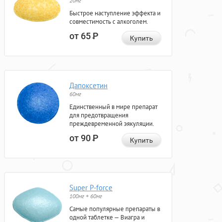
20мг
Быстрое наступление эффекта и
совместимость с алкоголем.
от 65
Р
Купить
Дапоксетин
60мг
Единственный в мире препарат
для предотвращения
преждевременной эякуляции.
от 90
Р
Купить
Super P-force
100мг + 60мг
Самые популярные препараты в
одной таблетке — Виагра и