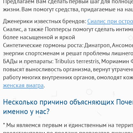
Предлагаем Вам сделать первый шаг для полноц
жизни. Вам помогут средства, придагаемые на на
Дженерики известных брендов:
Сиалис при остр
Сиалис, а также Попперсы помогут сделать инти
более насыщенной и яркой
Синтетические гормоны роста
: Динатроп, Ансомо
энергии спортсменам и решат проблемы лишнего
БАДы и препараты:
Tribulus terrestris, Мориамин
повысят выносливость организма, вернут утрачен
работу многих внутренних органов, омолодят кожу
женская виагра
.
Несколько причино объясняющих Поче
именно у нас?
* Мы являемся первым и единственным на терри
представителем по продаже препаратов дженер