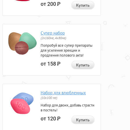
от 200
Р
Купить
Супер набор
(2х160мг, 4х80мг)
Попробуй все супер препараты
для усиления эрекции и
продления полового акта!
от 158
Р
Купить
Набор для влюбленных
(10х100 мг)
Набор для двоих, добавь страсти
в постель!
от 120
Р
Купить