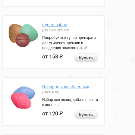
Супер набор
(2х160мг, 4х80мг)
Попробуй все супер препараты
для усиления эрекции и
продления полового акта!
от 158
Р
Купить
Набор для влюбленных
(10х100 мг)
Набор для двоих, добавь страсти
в постель!
от 120
Р
Купить