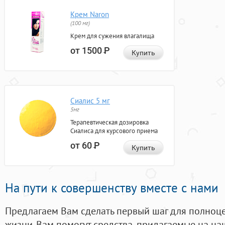
Крем Naron
(100 мг)
Крем для сужения влагалища
от 1500
Р
Купить
Сиалис 5 мг
5мг
Терапевтическая дозировка
Сиалиса для курсового приема
от 60
Р
Купить
На пути к совершенству вместе с нами
Предлагаем Вам сделать первый шаг для полноц
жизни. Вам помогут средства, придагаемые на на