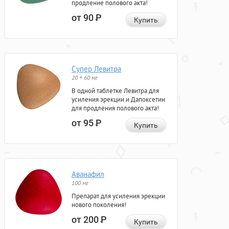
продление полового акта!
от 90
Р
Купить
Супер Левитра
20 + 60 мг
В одной таблетке Левитра для
усиления эрекции и Дапоксетин
для продления полового акта!
от 95
Р
Купить
Аванафил
100 мг
Препарат для усиления эрекции
нового поколения!
от 200
Р
Купить