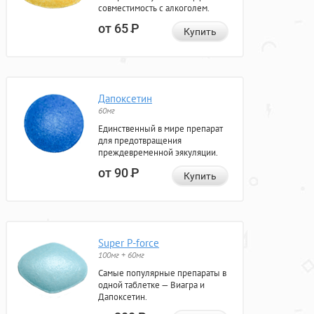
совместимость с алкоголем.
от 65
Р
Купить
Дапоксетин
60мг
Единственный в мире препарат
для предотвращения
преждевременной эякуляции.
от 90
Р
Купить
Super P-force
100мг + 60мг
Самые популярные препараты в
одной таблетке — Виагра и
Дапоксетин.