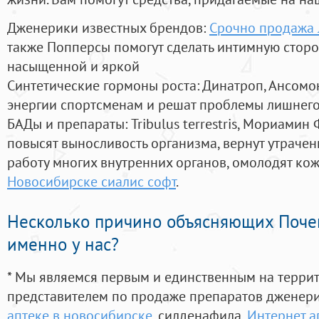
Дженерики известных брендов:
Срочно продажа 
также Попперсы помогут сделать интимную стор
насыщенной и яркой
Синтетические гормоны роста
: Динатроп, Ансомо
энергии спортсменам и решат проблемы лишнего
БАДы и препараты:
Tribulus terrestris, Мориамин
повысят выносливость организма, вернут утрачен
работу многих внутренних органов, омолодят кожу
Новосибирске сиалис софт
.
Несколько причино объясняющих Поче
именно у нас?
* Мы являемся первым и единственным на терри
представителем по продаже препаратов дженер
аптеке в новосибирске
, силденафила
,
Интернет а