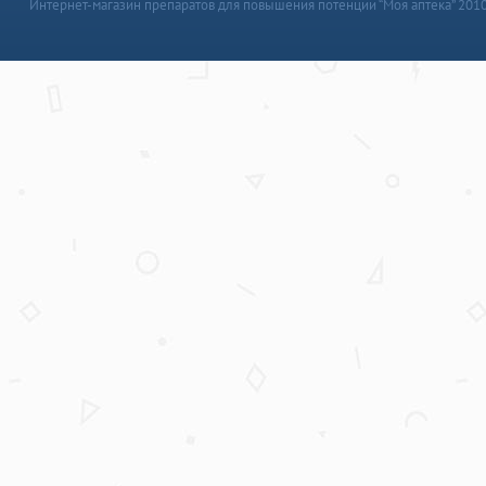
Интернет-магазин препаратов для повышения потенции “Моя аптека” 201