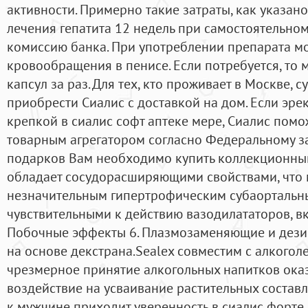
активности. Примерно такие затраты, как указано 
лечения гепатита 12 недель при самостоятельном
комиссию банка. При употреблении препарата мо
кровообращения в пенисе. Если потребуется, то 
капсул за раз. Для тех, кто проживает в Москве, 
приобрести Сиалис с доставкой на дом. Если эре
крепкой в сиалис софт аптеке мере, Сиалис помож
товарным агрегатором согласно Федеральному за
подарков Вам необходимо купить коллекционный
обладает сосудорасширяющими свойствами, что
незначительным гипертрофическим субаортальны
чувствительными к действию вазодилататоров, 
Побочные эффекты 6. Плазмозаменяющие и дез
на основе декстрана.Sealex совместим с алкоголем
чрезмерное принятие алкогольных напитков ока
воздействие на усваивание растительных составля
к мужчине приходит уверенность в сиалис форте 