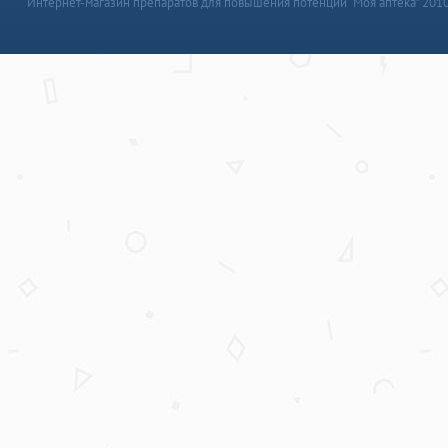
Интернет-магазин препаратов для повышения потенции “Моя аптека” 201