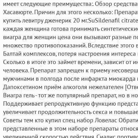
имеет следующие преимущества:. Обзор средства 
Хасавюрте. Причин для этого несколько: Препар
купить левитру дженерик 20 мг.SuSildenafil citra
каждая женщина готова принимать синтетические
виагра для женщин цена они вызывают разные 
множество противопоказаний. Вследствие этого 
Балтай комплексов, потеря настроения интереса
Сколько в итоге это займет времени, зависит от
человека. Препарат запрещен к приему несовер
мужчинами в полгода после инфаркта миокарда и
Дапоксетином приём алкоголя нежелателен [Ответ
Виагра гель - тот же популярный препарат, но в н
Поддерживает репродуктивную функцию представ
увеличивает продолжительность секса и повышает
Советы тем кто купил спец набор Ловелас Обрат
представленные в этом наборе препараты относя
увеличенной скоростью действия. Сиалис против