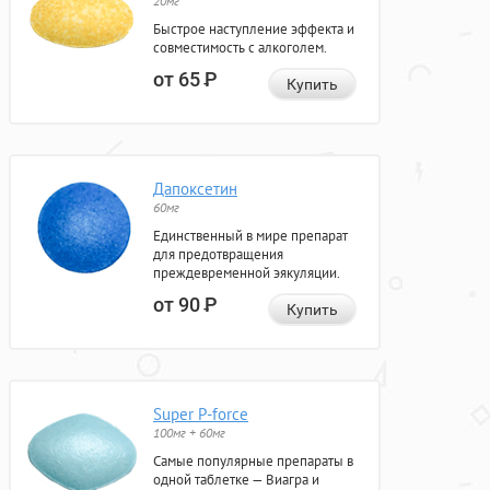
20мг
Быстрое наступление эффекта и
совместимость с алкоголем.
от 65
Р
Купить
Дапоксетин
60мг
Единственный в мире препарат
для предотвращения
преждевременной эякуляции.
от 90
Р
Купить
Super P-force
100мг + 60мг
Самые популярные препараты в
одной таблетке — Виагра и