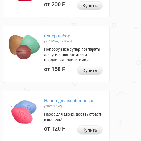
от 200
Р
Купить
Супер набор
(2х160мг, 4х80мг)
Попробуй все супер препараты
для усиления эрекции и
продления полового акта!
от 158
Р
Купить
Набор для влюбленных
(10х100 мг)
Набор для двоих, добавь страсти
в постель!
от 120
Р
Купить