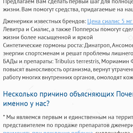
Предлагаем Вам сделать первый шаг для полноц
жизни. Вам помогут средства, придагаемые на на
Дженерики известных брендов:
Цена сиалис 5 мг
Левитра и Сиалис, а также Попперсы помогут сд
жизни более насыщенной и яркой
Синтетические гормоны роста
: Динатроп, Ансомо
энергии спортсменам и решат проблемы лишнего
БАДы и препараты:
Tribulus terrestris, Мориамин
повысят выносливость организма, вернут утрачен
работу многих внутренних органов, омолодят кожу
Несколько причино объясняющих Поче
именно у нас?
* Мы являемся первым и единственным на терри
представителем по продаже препаратов дженер
применять при рождение ребенка
, силденафила
,