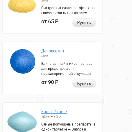
20мг
Быстрое наступление эффекта и
совместимость с алкоголем.
от 65
Р
Купить
Дапоксетин
60мг
Единственный в мире препарат
для предотвращения
преждевременной эякуляции.
от 90
Р
Купить
Super P-force
100мг + 60мг
Самые популярные препараты в
одной таблетке — Виагра и