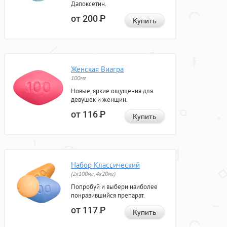
Дапоксетин.
от 200
Р
Купить
Женская Виагра
100мг
Новые, яркие ощущения для
девушек и женщин.
от 116
Р
Купить
Набор Классический
(2x100мг, 4x20мг)
Попробуй и выбери наиболее
понравившийся препарат.
от 117
Р
Купить