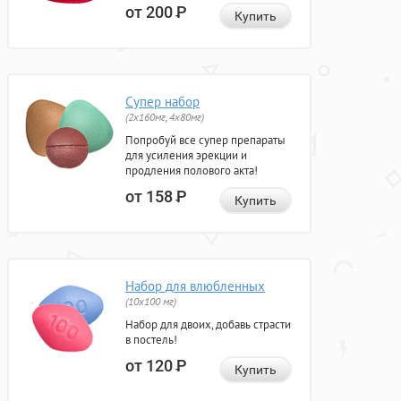
от 200
Р
Купить
Супер набор
(2х160мг, 4х80мг)
Попробуй все супер препараты
для усиления эрекции и
продления полового акта!
от 158
Р
Купить
Набор для влюбленных
(10х100 мг)
Набор для двоих, добавь страсти
в постель!
от 120
Р
Купить