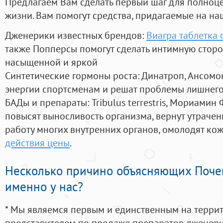
Предлагаем Вам сделать первый шаг для полноц
жизни. Вам помогут средства, придагаемые на на
Дженерики известных брендов:
Виагра таблетка 
также Попперсы помогут сделать интимную стор
насыщенной и яркой
Синтетические гормоны роста
: Динатроп, Ансомо
энергии спортсменам и решат проблемы лишнего
БАДы и препараты:
Tribulus terrestris, Мориамин
повысят выносливость организма, вернут утрачен
работу многих внутренних органов, омолодят кожу
действия цены
.
Несколько причино объясняющих Поче
именно у нас?
* Мы являемся первым и единственным на терри
представителем по продаже препаратов дженер