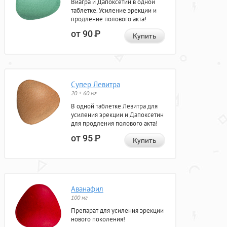
Виагра и Дапоксетин в одной
таблетке. Усиление эрекции и
продление полового акта!
от 90
Р
Купить
Супер Левитра
20 + 60 мг
В одной таблетке Левитра для
усиления эрекции и Дапоксетин
для продления полового акта!
от 95
Р
Купить
Аванафил
100 мг
Препарат для усиления эрекции
нового поколения!