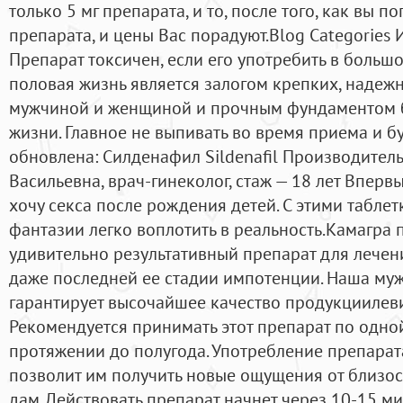
только 5 мг препарата, и то, после того, как вы п
препарата, и цены Вас порадуют.Blog Categorie
Препарат токсичен, если его употребить в больш
половая жизнь является залогом крепких, наде
мужчиной и женщиной и прочным фундаментом б
жизни. Главное не выпивать во время приема и б
обновлена: Силденафил Sildenafil Производител
Васильевна, врач-гинеколог, стаж — 18 лет Впервы
хочу секса после рождения детей. С этими табле
фантазии легко воплотить в реальность.Камагра 
удивительно результативный препарат для лечен
даже последней ее стадии импотенции. Наша му
гарантирует высочайшее качество продукциилеви
Рекомендуется принимать этот препарат по одной
протяжении до полугода. Употребление препарат
позволит им получить новые ощущения от близос
дам. Действовать препарат начнет через 10-15 ми