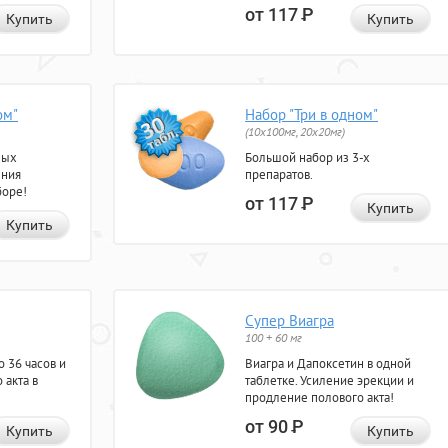
от 117
Р
Купить
Купить
ом"
Набор "Три в одном"
(10x100мг, 20x20мг)
ных
Большой набор из 3-х
ения
препаратов.
боре!
от 117
Р
Купить
Купить
Супер Виагра
100 + 60 мг
 36 часов и
Виагра и Дапоксетин в одной
 акта в
таблетке. Усиление эрекции и
продление полового акта!
от 90
Р
Купить
Купить