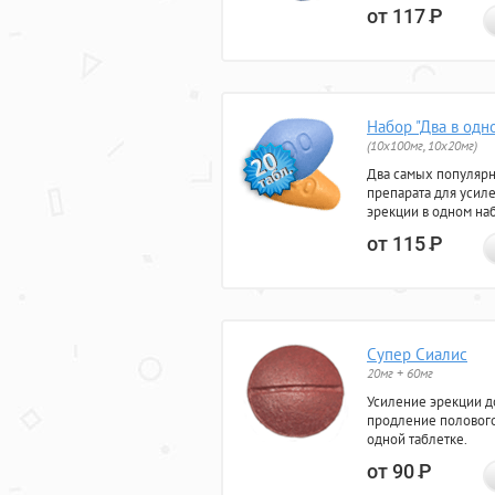
от 117
Р
Набор "Два в одн
(10x100мг, 10x20мг)
Два самых популяр
препарата для усил
эрекции в одном на
от 115
Р
Супер Сиалис
20мг + 60мг
Усиление эрекции до
продление полового
одной таблетке.
от 90
Р