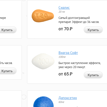
Сиалис
20 мг
мире
Самый долгоиграющий
препарат. Эффект до 36 часов.
от 70
Р
Купить
Купить
Виагра Софт
100мг
ть часов.
Быстрое наступление эффекта,
уже через 20 минут.
Купить
от 65
Р
Купить
Дапоксетин
60мг