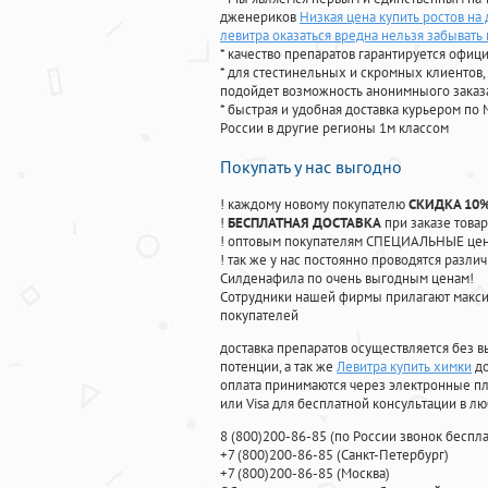
дженериков
Низкая цена купить ростов на
левитра оказаться вредна нельзя забывать
* качество препаратов гарантируется офи
* для стестинельных и скромных клиентов,
подойдет возможность анонимныого заказа
* быстрая и удобная доставка курьером по 
России в другие регионы 1м классом
Покупать у нас выгодно
! каждому новому покупателю
СКИДКА 10
!
БЕСПЛАТНАЯ ДОСТАВКА
при заказе товар
! оптовым покупателям СПЕЦИАЛЬНЫЕ цены
! так же у нас постоянно проводятся раз
Силденафила по очень выгодным ценам!
Cотрудники нашей фирмы прилагают макси
покупателей
доставка препаратов осуществляется без в
потенции, а так же
Левитра купить химки
до
оплата принимаются через электронные пл
или Visa для бесплатной консультации в л
8
(800
)200-86-85
(
по России звонок беспла
+7
(800
)200-86-85
(
Санкт-Петербург)
+7
(800
)200-86-85
(
Москва)