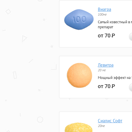
Виагра
100мг
Самый известный в 
препарат
от 70
Р
Левитра
20 мг
Мощный эффект на 5
от 70
Р
Сиалис Софт
20мг