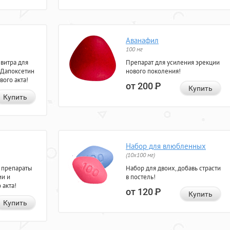
Аванафил
100 мг
евитра для
Препарат для усиления эрекции
 Дапоксетин
нового поколения!
вого акта!
от 200
Р
Купить
Купить
Набор для влюбленных
(10х100 мг)
 препараты
Набор для двоих, добавь страсти
ии и
в постель!
 акта!
от 120
Р
Купить
Купить