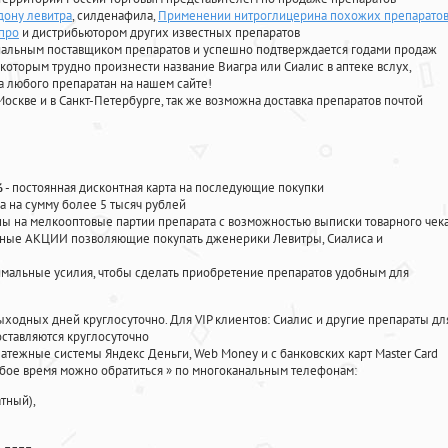
 дону левитра
, силденафила
,
Применении нитроглицерина похожих препарато
 про
и дистрибьютором других известных препаратов
циальным поставщиком препаратов и успешно подтверждается годами продаж
 которым трудно произнести название Виагра или Сиалис в аптеке вслух,
 любого препаратан на нашем сайте!
Москве и в Санкт-Петербурге, так же возможна доставка препаратов почтой
%
- постоянная дисконтная карта на последующие покупки
а на сумму более 5 тысяч рублей
 на мелкооптовые партии препарата с возможностью выписки товарного чек
личные АКЦИИ позволяющие покупать дженерики Левитры, Сиалиса и
мальные усилия, чтобы сделать приобретение препаратов удобным для
ыходных дней круглосуточно. Для VIP клиентов: Сиалис и другие препараты дл
ставляются круглосуточно
атежные системы Яндекс Деньги, Web Money и с банковских карт Master Card
юбое время можно обратиться
»
по многоканальным телефонам:
тный),