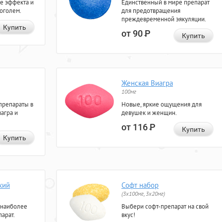
е эффекта и
Единственный в мире препарат
коголем.
для предотвращения
преждевременной эякуляции.
Купить
от 90
Р
Купить
Женская Виагра
100мг
препараты в
Новые, яркие ощущения для
агра и
девушек и женщин.
от 116
Р
Купить
Купить
кий
Софт набор
(3x100мг, 3x20мг)
 наиболее
Выбери софт-препарат на свой
арат.
вкус!