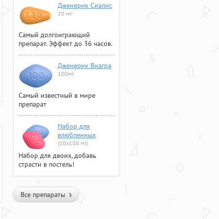
Дженерик Сиалис
20 мг
Самый долгоиграющий
препарат. Эффект до 36 часов.
Дженерик Виагра
100мг
Самый известный в мире
препарат
Набор для
влюбленных
(10х100 мг)
Набор для двоих, добавь
страсти в постель!
Все препараты