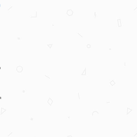
в
а
я