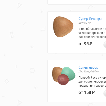
Супер Левитра
20 + 60 мг
В одной таблетке Л
усиления эрекции и
для продления поло
от 95
Р
Супер набор
(2х160мг, 4х80мг)
Попробуй все супер
для усиления эрекц
продления полового
от 158
Р