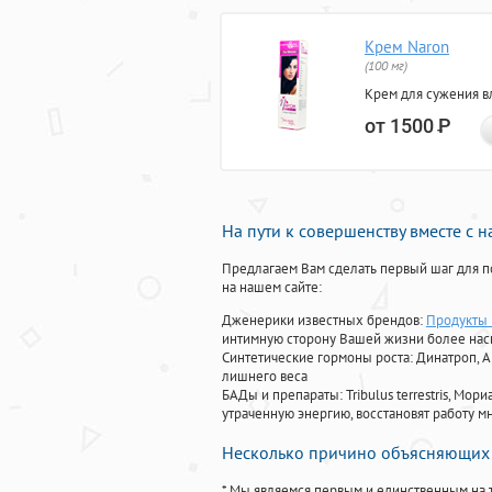
Крем Naron
(100 мг)
Крем для сужения в
от 1500
Р
На пути к совершенству вместе с 
Предлагаем Вам сделать первый шаг для п
на нашем сайте:
Дженерики известных брендов:
Продукты
интимную сторону Вашей жизни более на
Синтетические гормоны роста
: Динатроп, 
лишнего веса
БАДы и препараты:
Tribulus terrestris, М
утраченную энергию, восстановят работу мн
Несколько причино объясняющих 
* Мы являемся первым и единственным на 