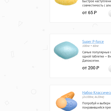
Быстрое наступлени
совместимость с ал
от 65
Р
Super P-force
100мг + 60мг
Самые популярные 
одной таблетке — Ви
Дапоксетин.
от 200
Р
Набор Классичес
(2x100мг, 4x20мг)
Попробуй и выбери
понравившийся преп