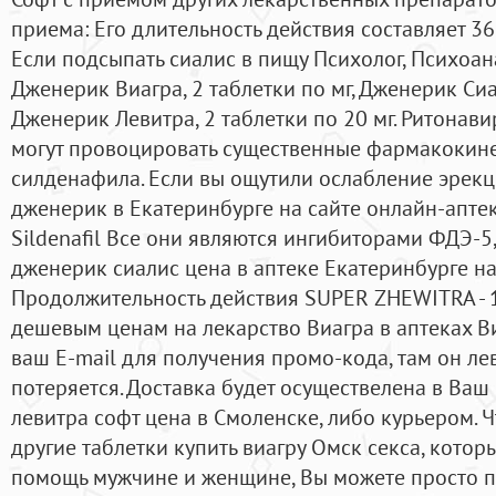
приема: Его длительность действия составляет 3
Если подсыпать сиалис в пищу Психолог, Психоан
Дженерик Виагра, 2 таблетки по мг, Дженерик Сиал
Дженерик Левитра, 2 таблетки по 20 мг. Ритонави
могут провоцировать существенные фармакокин
силденафила. Если вы ощутили ослабление эрекц
дженерик в Екатеринбурге на сайте онлайн-аптеки
Sildenafil Все они являются ингибиторами ФДЭ-5,
дженерик сиалис цена в аптеке Екатеринбурге на
Продолжительность действия SUPER ZHEWITRA - 1
дешевым ценам на лекарство Виагра в аптеках Ви
ваш E-mail для получения промо-кода, там он лев
потеряется. Доставка будет осуществелена в Ваш
левитра софт цена в Смоленске, либо курьером. Ч
другие таблетки купить виагру Омск секса, кото
помощь мужчине и женщине, Вы можете просто по