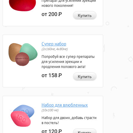
Препарат для усиления эрекции
нового поколения!
от 200
Р
Купить
Супер набор
(2х160мг, 4х80мг)
Попробуй все супер препараты
для усиления эрекции и
продления полового акта!
от 158
Р
Купить
Набор для влюбленных
(10х100 мг)
Набор для двоих, добавь страсти
в постель!
от 120
Р
Купить