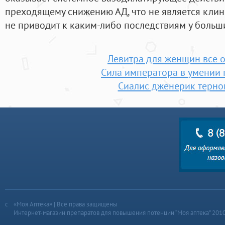
преходящему снижению АД, что не является кли
не приводит к каким-либо последствиям у больш
Левитра для женщин все о
Сила императора в умении
Сиалис дженерик терно
«Моя Аптека» | Все права защищены
Интернет-магазин препаратов для повышения потенции “Моя аптека” 201