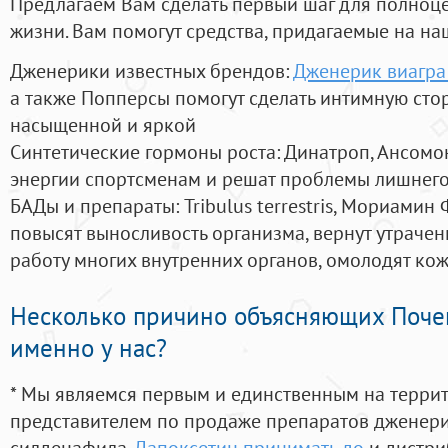
Предлагаем Вам сделать первый шаг для полноц
жизни. Вам помогут средства, придагаемые на на
Дженерики известных брендов:
Дженерик виагра
а также Попперсы помогут сделать интимную сто
насыщенной и яркой
Синтетические гормоны роста
: Динатроп, Ансомо
энергии спортсменам и решат проблемы лишнего
БАДы и препараты:
Tribulus terrestris, Мориамин
повысят выносливость организма, вернут утрачен
работу многих внутренних органов, омолодят кожу
Несколько причино объясняющих Поче
именно у нас?
* Мы являемся первым и единственным на терри
представителем по продаже препаратов дженер
силденафила
,
Дапоксетин принимать до
и дистри