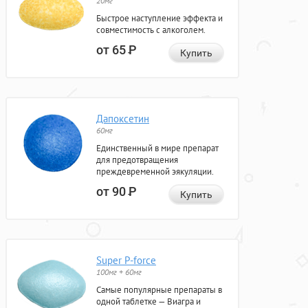
20мг
Быстрое наступление эффекта и
совместимость с алкоголем.
от 65
Р
Купить
Дапоксетин
60мг
Единственный в мире препарат
для предотвращения
преждевременной эякуляции.
от 90
Р
Купить
Super P-force
100мг + 60мг
Самые популярные препараты в
одной таблетке — Виагра и