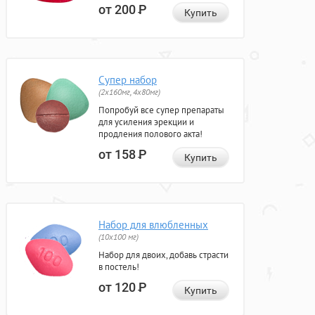
от 200
Р
Купить
Супер набор
(2х160мг, 4х80мг)
Попробуй все супер препараты
для усиления эрекции и
продления полового акта!
от 158
Р
Купить
Набор для влюбленных
(10х100 мг)
Набор для двоих, добавь страсти
в постель!
от 120
Р
Купить