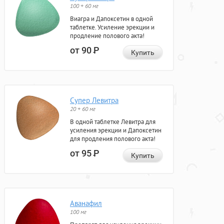
100 + 60 мг
Виагра и Дапоксетин в одной
таблетке. Усиление эрекции и
продление полового акта!
от 90
Р
Купить
Супер Левитра
20 + 60 мг
В одной таблетке Левитра для
усиления эрекции и Дапоксетин
для продления полового акта!
от 95
Р
Купить
Аванафил
100 мг