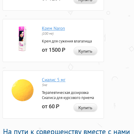
Крем Naron
(100 мг)
Крем для сужения влагалища
от 1500
Р
Купить
Сиалис 5 мг
5мг
Терапевтическая дозировка
Сиалиса для курсового приема
от 60
Р
Купить
На пути к совершенству вместе с нами