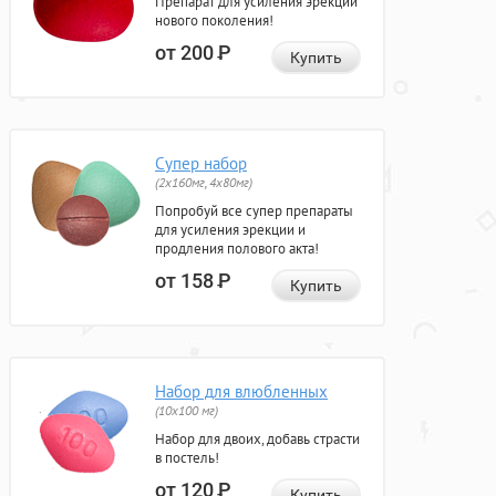
Препарат для усиления эрекции
нового поколения!
от 200
Р
Купить
Супер набор
(2х160мг, 4х80мг)
Попробуй все супер препараты
для усиления эрекции и
продления полового акта!
от 158
Р
Купить
Набор для влюбленных
(10х100 мг)
Набор для двоих, добавь страсти
в постель!
от 120
Р
Купить