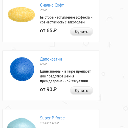
Сиалис Софт
20мг
Быстрое наступление эффекта и
совместимость с алкоголем.
от 65
Р
Купить
Дапоксетин
60мг
Единственный в мире препарат
для предотвращения
преждевременной эякуляции.
от 90
Р
Купить
Super P-force
100мг + 60мг