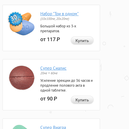
Набор "Три в одном"
(10x100мг, 20x20мг)
Большой набор из 3-х
препаратов.
от 117
Р
Купить
Супер Сиалис
20мг + 60мг
Усиление эрекции до 36 часов и
продление полового акта в
одной таблетке.
от 90
Р
Купить
Супер Виагра