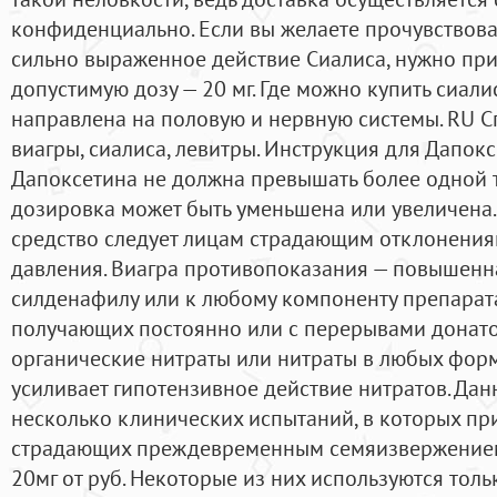
конфиденциально. Если вы желаете прочувствова
сильно выраженное действие Сиалиса, нужно при
допустимую дозу — 20 мг. Где можно купить сиали
направлена на половую и нервную системы. RU С
виагры, сиалиса, левитры. Инструкция для Дапок
Дапоксетина не должна превышать более одной т
дозировка может быть уменьшена или увеличена.
средство следует лицам страдающим отклонения
давления. Виагра противопоказания — повышенна
силденафилу или к любому компоненту препарата
получающих постоянно или с перерывами донато
органические нитраты или нитраты в любых фор
усиливает гипотензивное действие нитратов. Да
несколько клинических испытаний, в которых пр
страдающих преждевременным семяизвержением
20мг от руб. Некоторые из них используются тол