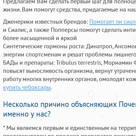
Предлагаем Вам сделать первый шаг для полноц
жизни. Вам помогут средства, придагаемые на на
Дженерики известных брендов:
Помогает ли сиа
и Сиалис, а также Попперсы помогут сделать ин
более насыщенной и яркой
Синтетические гормоны роста
: Динатроп, Ансомо
энергии спортсменам и решат проблемы лишнего
БАДы и препараты:
Tribulus terrestris, Мориамин
повысят выносливость организма, вернут утрачен
работу многих внутренних органов, омолодят кожу
купить чебоксары
.
Несколько причино объясняющих Поче
именно у нас?
* Мы являемся первым и единственным на терри
представителем по продаже препаратов дженер