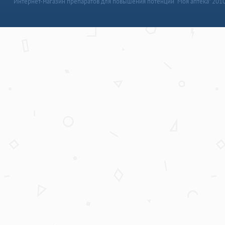
Интернет-магазин препаратов для повышения потенции “Моя аптека” 201