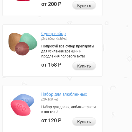
от 200
Р
Купить
Супер набор
(2х160мг, 4х80мг)
Попробуй все супер препараты
для усиления эрекции и
продления полового акта!
от 158
Р
Купить
Набор для влюбленных
(10х100 мг)
Набор для двоих, добавь страсти
в постель!
от 120
Р
Купить