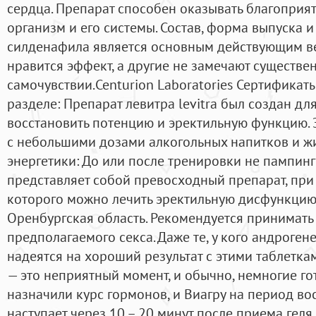
сердца. Препарат способен оказывать благоприят
организм и его системы. Состав, форма выпуска и
силденафила является основным действующим в
нравится эффект, а другие не замечают существе
самочувствии.Centurion Laboratories Сертификат
разделе: Препарат левитра levitra был создан дл
восстановить потенцию и эректильную функцию. 
с небольшими дозами алкогольных напитков и ж
энергетики: До или после тренировки не пампинг
представляет собой превосходный препарат, при
которого можно лечить эректильную дисфункци
Оренбургская область. Рекомендуется принимать 
предполагаемого секса. Даже те, у кого андроген
надеятся на хороший результат с этими таблетка
— это неприятный момент, и обычно, немногие го
назначили курс гормонов, и Виагру на период во
наступает через 10 – 20 минут после приема геля.