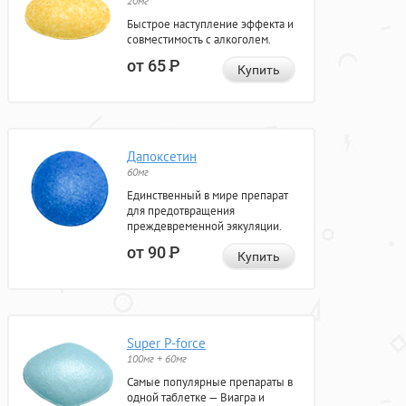
20мг
Быстрое наступление эффекта и
совместимость с алкоголем.
от 65
Р
Купить
Дапоксетин
60мг
Единственный в мире препарат
для предотвращения
преждевременной эякуляции.
от 90
Р
Купить
Super P-force
100мг + 60мг
Самые популярные препараты в
одной таблетке — Виагра и