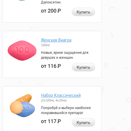
Дапоксетин.
от 200
Р
Купить
Женская Виагра
100мг
Новые, яркие ощущения для
девушек и женщин.
от 116
Р
Купить
Набор Классический
(2x100мг, 4x20мг)
Попробуй и выбери наиболее
понравившийся препарат.
от 117
Р
Купить