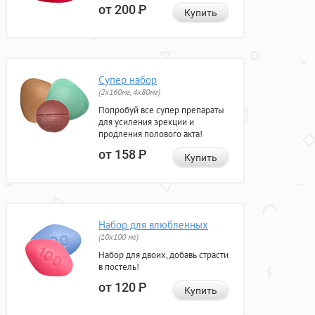
от 200
Р
Купить
Супер набор
(2х160мг, 4х80мг)
Попробуй все супер препараты
для усиления эрекции и
продления полового акта!
от 158
Р
Купить
Набор для влюбленных
(10х100 мг)
Набор для двоих, добавь страсти
в постель!
от 120
Р
Купить