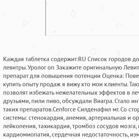
Каждая таблетка содержит:RU Список городов дос
левитры. Уролог on Закажите оригинальную Леви
препарат для повышения потенции Оценка: Повер
купить опыту продаж я вижу кто мои клиенты. Та
позволят избежать нежелательных эффектов в леч
друзьями, пили пиво, обсуждали Виагра. Стало и
таких препаратов.Cenforce Силденафил мг. Со ст
системы: стенокардия, анемия, артериальная и ор
лейкопения, тахикардия, тромбоз сосудов мозга
кардиомиопатия, сердечная недостаточность, изм