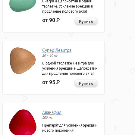
Виагра и Дапоксетин в одной
таблетке. Усиление эрекции и
продление полового акта!
от 90
Р
Купить
Супер Левитра
20 + 60 мг
В одной таблетке Левитра для
усиления эрекции и Дапоксетин
для продления полового акта!
от 95
Р
Купить
Аванафил
100 мг
Препарат для усиления эрекции
нового поколения!