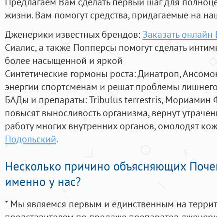
Предлагаем Вам сделать первый шаг для полноц
жизни. Вам помогут средства, придагаемые на на
Дженерики известных брендов:
Заказать онлайн
Сиалис, а также Попперсы помогут сделать инти
более насыщенной и яркой
Синтетические гормоны роста
: Динатроп, Ансомо
энергии спортсменам и решат проблемы лишнего
БАДы и препараты:
Tribulus terrestris, Мориамин
повысят выносливость организма, вернут утрачен
работу многих внутренних органов, омолодят кожу
Подольский
.
Несколько причино объясняющих Поче
именно у нас?
* Мы являемся первым и единственным на терри
представителем по продаже препаратов дженер