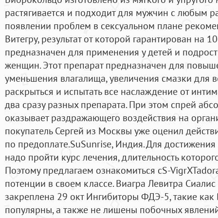
растягивается и подходит для мужчин с любым р
появлении проблем в сексуальном плане рекомен
Витегру, результат от которой гарантирован на 1
предназначен для применения у детей и подростко
женщин. Этот препарат предназначен для повыше
уменьшения влагалища, увеличения смазки для вс
раскрыться и испытать все наслаждение от интима
два сразу разных препарата. При этом спрей абс
оказывает раздражающего воздействия на орга
покупатель Сергей из Москвы уже оценил действи
по предоплате.SuSunrise, Индия. Для достижени
надо пройти курс лечения, длительность которого
Поэтому предлагаем ознакомиться сS-VigrXTador
потенции в своем классе. Виагра Левитра Сиалис 
закреплена 29 окт Ингибиторы ФДЭ-5, такие как 
популярны, а также не лишены побочных явлени