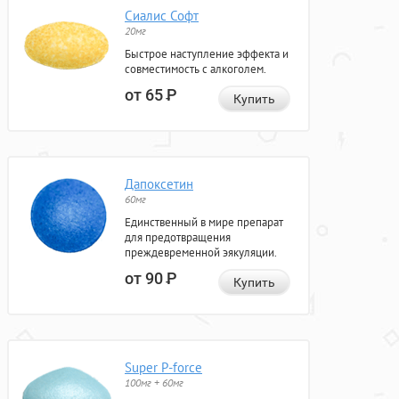
Сиалис Софт
20мг
Быстрое наступление эффекта и
совместимость с алкоголем.
от 65
Р
Купить
Дапоксетин
60мг
Единственный в мире препарат
для предотвращения
преждевременной эякуляции.
от 90
Р
Купить
Super P-force
100мг + 60мг