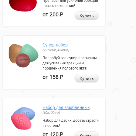
Препарат для усиления эрекции
нового поколения!
от 200
Р
Купить
Супер набор
(2х160мг, 4х80мг)
Попробуй все супер препараты
для усиления эрекции и
продления полового акта!
от 158
Р
Купить
Набор для влюбленных
(10х100 мг)
Набор для двоих, добавь страсти
в постель!
от 120
Р
Купить