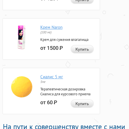
Крем Naron
(100 мг)
Крем для сужения влагалища
от 1500
Р
Купить
Сиалис 5 мг
5мг
Терапевтическая дозировка
Сиалиса для курсового приема
от 60
Р
Купить
На пути к совершенству вместе с нами