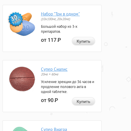
Набор "Три в одном"
(10x100мг, 20x20мг)
Большой набор из 3-х
препаратов.
от 117
Р
Купить
Супер Сиалис
20мг + 60мг
Усиление эрекции до 36 часов и
продление полового акта в
одной таблетке.
от 90
Р
Купить
Супер Виагра