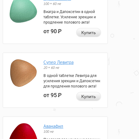
100 + 60 мг
Виагра и Дапоксетин в одной
таблетке. Усиление эрекции и
продление полового акта!
от 90
Р
Купить
Супер Левитра
20 + 60 мг
В одной таблетке Левитра для
усиления эрекции и Дапоксетин
для продления полового акта!
от 95
Р
Купить
Аванафил
100 мг