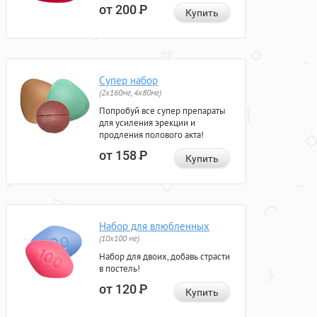
от 200
Р
Купить
Супер набор
(2х160мг, 4х80мг)
Попробуй все супер препараты
для усиления эрекции и
продления полового акта!
от 158
Р
Купить
Набор для влюбленных
(10х100 мг)
Набор для двоих, добавь страсти
в постель!
от 120
Р
Купить