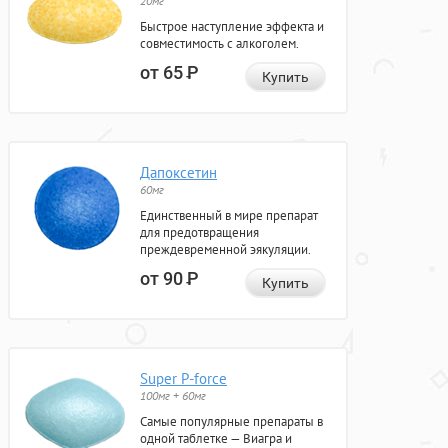
20мг
Быстрое наступление эффекта и
совместимость с алкоголем.
от 65
Р
Купить
Дапоксетин
60мг
Единственный в мире препарат
для предотвращения
преждевременной эякуляции.
от 90
Р
Купить
Super P-force
100мг + 60мг
Самые популярные препараты в
одной таблетке — Виагра и