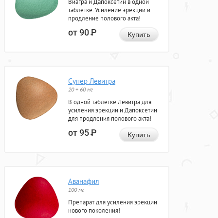
Виагра и Дапоксетин в одной
таблетке. Усиление эрекции и
продление полового акта!
от 90
Р
Купить
Супер Левитра
20 + 60 мг
В одной таблетке Левитра для
усиления эрекции и Дапоксетин
для продления полового акта!
от 95
Р
Купить
Аванафил
100 мг
Препарат для усиления эрекции
нового поколения!