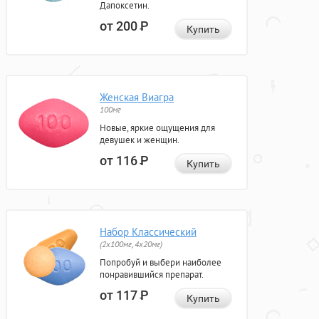
Дапоксетин.
от 200
Р
Купить
Женская Виагра
100мг
Новые, яркие ощущения для
девушек и женщин.
от 116
Р
Купить
Набор Классический
(2x100мг, 4x20мг)
Попробуй и выбери наиболее
понравившийся препарат.
от 117
Р
Купить