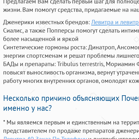
Предлагаем Вам сделать первый шаг для полноц
жизни. Вам помогут средства, придагаемые на на
Дженерики известных брендов:
Левитра и левит
Сиалис, а также Попперсы помогут сделать инти
более насыщенной и яркой
Синтетические гормоны роста
: Динатроп, Ансомо
энергии спортсменам и решат проблемы лишнего
БАДы и препараты:
Tribulus terrestris, Мориамин
повысят выносливость организма, вернут утрачен
работу многих внутренних органов, омолодят кожу
Несколько причино объясняющих Поче
именно у нас?
* Мы являемся первым и единственным на терри
представителем по продаже препаратов дженер
Левитра 40 Заказ По Телефону
и дистрибьютором 