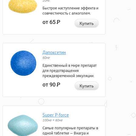
20мг
Быстрое наступление эффекта и
совместимость с алкоголем.
от 65
Р
Купить
Дапоксетин
60мг
Единственный в мире препарат
для предотвращения
преждевременной эякуляции.
от 90
Р
Купить
Super P-force
100мг + 60мг
Самые популярные препараты в
одной таблетке — Виагра и