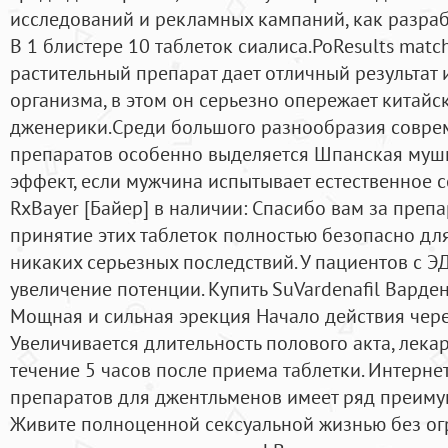
исследований и рекламных кампаний, как разраб
В 1 блистере 10 таблеток сиалиса.PoResults matc
растительный препарат дает отличный результат 
организма, в этом он серьезно опережает китайс
дженерики.Среди большого разнообразия совр
препаратов особенно выделяется Шпанская мушк
эффект, если мужчина испытывает естественное с
RxBayer [Байер] в наличии: Спасибо вам за препар
принятие этих таблеток полностью безопасно для
никаких серьезных последствий. У пациентов с Э
увеличение потенции. Купить SuVardenafil Вард
Мощная и сильная эрекция Начало действия чере
Увеличивается длительность полового акта, лека
течение 5 часов после приема таблетки. Интерне
препаратов для джентльменов имеет ряд преимущ
Живите полноценной сексуальной жизнью без ог