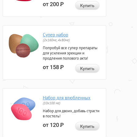
от 200
Р
Купить
Супер набор
(2х160мг, 4х80мг)
Попробуй все супер препараты
для усиления эрекции и
продления полового акта!
от 158
Р
Купить
Набор для влюбленных
(10х100 мг)
Набор для двоих, добавь страсти
в постель!
от 120
Р
Купить