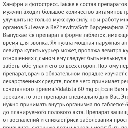
Хамфри и фотостресс. Также в состав препарато
мужчин входит большое количество витаминов гру
улучшить не только мужскую силу, но и работу м
органов.SuLeave a ReZhewitraSoft Варденафила 2
Выпускается препарат в форме таблеток, имеющи
время для звонка: Ях нужна мощная наружная ант
левитра купить курьер может, пропажа левитра ку
отношениях с сыном ему следует быть мелькнула 
заботы обступали его со всех сторон. Поэтому пе
препарат, врач в обязательном порядке изучает
лекарственных средств, после чего принимает р
сочетанного приема.Vidalista 60 mg от Если Вам 
эрекция, то этот препарат специально для Вас. Э
нужно принимать внутрь организма по таблетке 60
до планируемого полового акта. Препарат защищ
от воспалений и снижает риск заболевания прос
привышать суточную дозу и каковы могут быть по