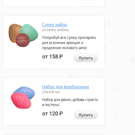
Супер набор
(2х160мг, 4х80мг)
Попробуй все супер препараты
для усиления эрекции и
продления полового акта!
от 158
Р
Купить
Набор для влюбленных
(10х100 мг)
Набор для двоих, добавь страсти
в постель!
от 120
Р
Купить