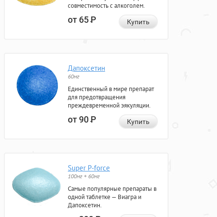
совместимость с алкоголем.
от 65
Р
Купить
Дапоксетин
60мг
Единственный в мире препарат
для предотвращения
преждевременной эякуляции.
от 90
Р
Купить
Super P-force
100мг + 60мг
Самые популярные препараты в
одной таблетке — Виагра и
Дапоксетин.