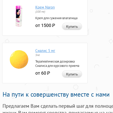
Крем Naron
(100 мг)
Крем для сужения влагалища
от 1500
Р
Купить
Сиалис 5 мг
5мг
Терапевтическая дозировка
Сиалиса для курсового приема
от 60
Р
Купить
На пути к совершенству вместе с нами
Предлагаем Вам сделать первый шаг для полноц
жизни. Вам помогут средства, придагаемые на на