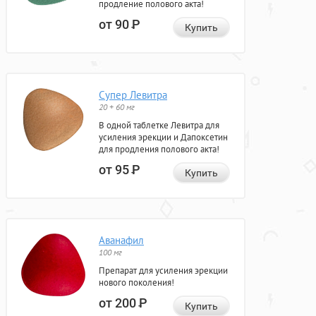
продление полового акта!
от 90
Р
Купить
Супер Левитра
20 + 60 мг
В одной таблетке Левитра для
усиления эрекции и Дапоксетин
для продления полового акта!
от 95
Р
Купить
Аванафил
100 мг
Препарат для усиления эрекции
нового поколения!
от 200
Р
Купить