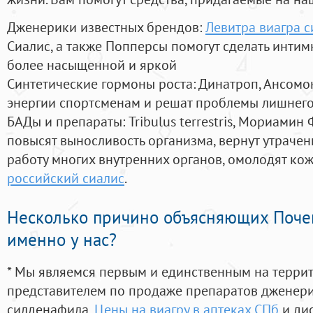
Дженерики известных брендов:
Левитра виагра с
Сиалис, а также Попперсы помогут сделать инти
более насыщенной и яркой
Синтетические гормоны роста
: Динатроп, Ансомо
энергии спортсменам и решат проблемы лишнего
БАДы и препараты:
Tribulus terrestris, Мориамин
повысят выносливость организма, вернут утрачен
работу многих внутренних органов, омолодят кожу
российский сиалис
.
Несколько причино объясняющих Поче
именно у нас?
* Мы являемся первым и единственным на терри
представителем по продаже препаратов дженер
силденафила
,
Цены на виагру в аптеках СПб
и ди