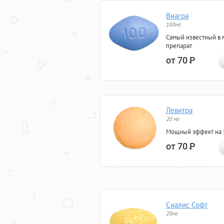
Виагра
100мг
Самый известный в 
препарат
от 70
Р
Левитра
20 мг
Мощный эффект на 5
от 70
Р
Сиалис Софт
20мг