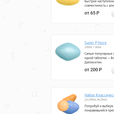
Быстрое наступлени
совместимость с ал
от 65
Р
Super P-force
100мг + 60мг
Самые популярные 
одной таблетке — Ви
Дапоксетин.
от 200
Р
Набор Классичес
(2x100мг, 4x20мг)
Попробуй и выбери
понравившийся преп