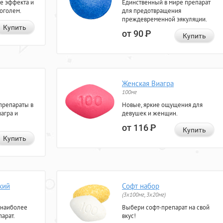
е эффекта и
Единственный в мире препарат
коголем.
для предотвращения
преждевременной эякуляции.
Купить
от 90
Р
Купить
Женская Виагра
100мг
препараты в
Новые, яркие ощущения для
агра и
девушек и женщин.
от 116
Р
Купить
Купить
кий
Софт набор
(3x100мг, 3x20мг)
 наиболее
Выбери софт-препарат на свой
арат.
вкус!