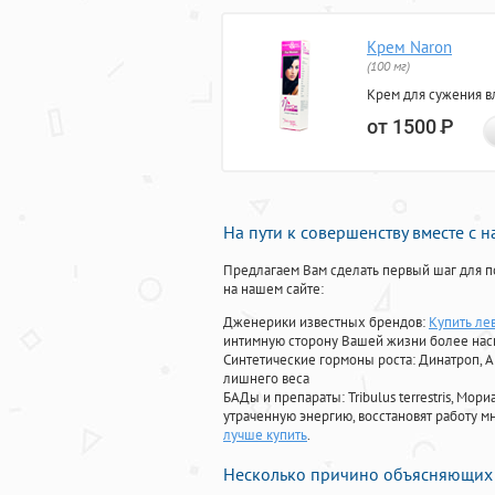
Крем Naron
(100 мг)
Крем для сужения в
от 1500
Р
На пути к совершенству вместе с 
Предлагаем Вам сделать первый шаг для п
на нашем сайте:
Дженерики известных брендов:
Купить лев
интимную сторону Вашей жизни более на
Синтетические гормоны роста
: Динатроп, 
лишнего веса
БАДы и препараты:
Tribulus terrestris, М
утраченную энергию, восстановят работу мн
лучше купить
.
Несколько причино объясняющих 