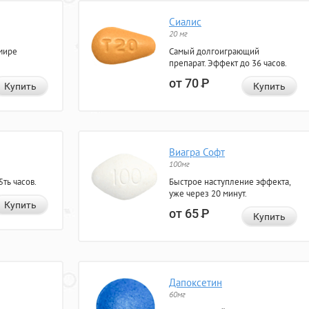
Сиалис
20 мг
мире
Самый долгоиграющий
препарат. Эффект до 36 часов.
от 70
Р
Купить
Купить
Виагра Софт
100мг
ть часов.
Быстрое наступление эффекта,
уже через 20 минут.
Купить
от 65
Р
Купить
Дапоксетин
60мг