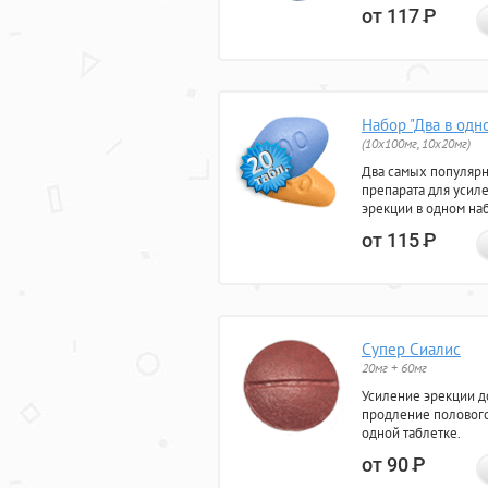
от 117
Р
Набор "Два в одн
(10x100мг, 10x20мг)
Два самых популяр
препарата для усил
эрекции в одном на
от 115
Р
Супер Сиалис
20мг + 60мг
Усиление эрекции до
продление полового
одной таблетке.
от 90
Р