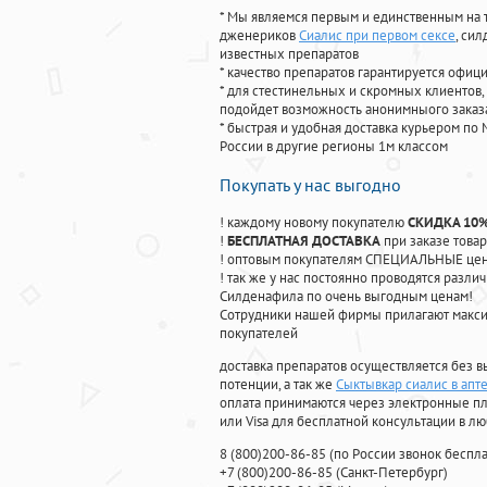
* Мы являемся первым и единственным на 
дженериков
Сиалис при первом сексе
, си
известных препаратов
* качество препаратов гарантируется офи
* для стестинельных и скромных клиентов,
подойдет возможность анонимныого заказа
* быстрая и удобная доставка курьером по 
России в другие регионы 1м классом
Покупать у нас выгодно
! каждому новому покупателю
СКИДКА 10
!
БЕСПЛАТНАЯ ДОСТАВКА
при заказе товар
! оптовым покупателям СПЕЦИАЛЬНЫЕ цены
! так же у нас постоянно проводятся раз
Силденафила по очень выгодным ценам!
Cотрудники нашей фирмы прилагают макси
покупателей
доставка препаратов осуществляется без в
потенции, а так же
Сыктывкар сиалис в апт
оплата принимаются через электронные пл
или Visa для бесплатной консультации в л
8
(800
)200-86-85
(
по России звонок беспла
+7
(800
)200-86-85
(
Санкт-Петербург)