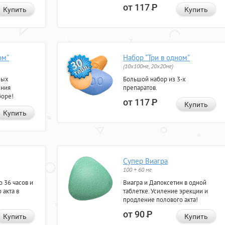
от 117
Р
Купить
Купить
ом"
Набор "Три в одном"
(10x100мг, 20x20мг)
ных
Большой набор из 3-х
ения
препаратов.
боре!
от 117
Р
Купить
Купить
Супер Виагра
100 + 60 мг
 36 часов и
Виагра и Дапоксетин в одной
 акта в
таблетке. Усиление эрекции и
продление полового акта!
от 90
Р
Купить
Купить