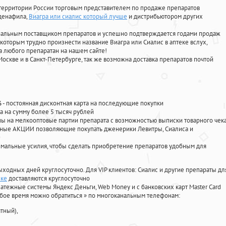
территории России торговым представителем по продаже препаратов
лденафила
,
Виагра или сиалис который лучше
и дистрибьютором других
циальным поставщиком препаратов и успешно подтверждается годами продаж
 которым трудно произнести название Виагра или Сиалис в аптеке вслух,
 любого препаратан на нашем сайте!
Москве и в Санкт-Петербурге, так же возможна доставка препаратов почтой
%
- постоянная дисконтная карта на последующие покупки
а на сумму более 5 тысяч рублей
 на мелкооптовые партии препарата с возможностью выписки товарного чек
личные АКЦИИ позволяющие покупать дженерики Левитры, Сиалиса и
мальные усилия, чтобы сделать приобретение препаратов удобным для
ыходных дней круглосуточно. Для VIP клиентов: Сиалис и другие препараты дл
еке
доставляются круглосуточно
атежные системы Яндекс Деньги, Web Money и с банковских карт Master Card
юбое время можно обратиться
»
по многоканальным телефонам:
тный),