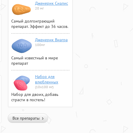
Дженерик Сиалис
20 мг
Самый долгоиграющий
препарат. Эффект до 36 часов.
Дженерик Виагра
100мг
Самый известный в мире
препарат
Набор для
влюбленных
(10х100 мг)
Набор для двоих, добавь
страсти в постель!
Все препараты