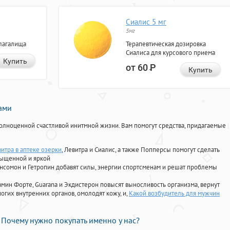
Сиалис 5 мг
5мг
лагалища
Терапевтическая дозировка
Сиалиса для курсового приема
Купить
от 60
Р
Купить
нами
олноценной счастливой инитмной жизни. Вам помогут средства, придагаемые
итра в аптеке озерки
, Левитра и Сиалис, а также Попперсы помогут сделать
сыщенной и яркой
Ансомон и Гетропин добавят силы, энергии спортсменам и решат проблемы
ориамин Форте, Guarana и Экдистерон повысят выносливость организма, вернут
огих внутренних органов, омолодят кожу, и,
Какой возбудитель для мужчин
Почему нужно покупать именно у нас?