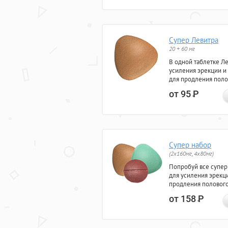
Супер Левитра
20 + 60 мг
В одной таблетке Л
усиления эрекции и
для продления поло
от 95
Р
Супер набор
(2х160мг, 4х80мг)
Попробуй все супер
для усиления эрекц
продления полового
от 158
Р