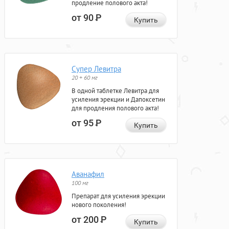
продление полового акта!
от 90
Р
Купить
Супер Левитра
20 + 60 мг
В одной таблетке Левитра для
усиления эрекции и Дапоксетин
для продления полового акта!
от 95
Р
Купить
Аванафил
100 мг
Препарат для усиления эрекции
нового поколения!
от 200
Р
Купить