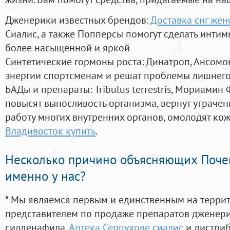
Дженерики известных брендов:
Доставка снг жен
Сиалис, а также Попперсы помогут сделать инти
более насыщенной и яркой
Синтетические гормоны роста
: Динатроп, Ансомо
энергии спортсменам и решат проблемы лишнего
БАДы и препараты:
Tribulus terrestris, Мориамин
повысят выносливость организма, вернут утрачен
работу многих внутренних органов, омолодят кожу
Владивосток купить
.
Несколько причино объясняющих Поче
именно у нас?
* Мы являемся первым и единственным на терри
представителем по продаже препаратов дженер
силденафила
,
Аптека Серпухове сиалис
и дистриб