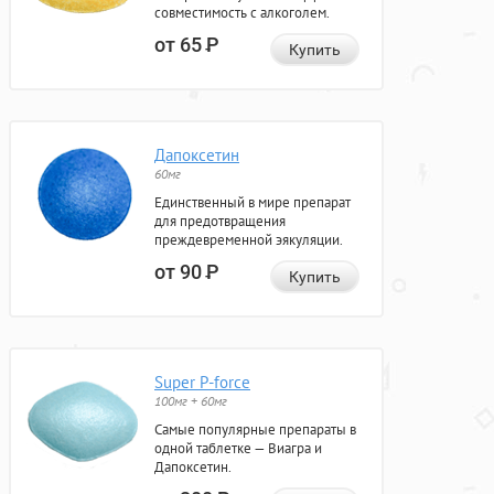
совместимость с алкоголем.
от 65
Р
Купить
Дапоксетин
60мг
Единственный в мире препарат
для предотвращения
преждевременной эякуляции.
от 90
Р
Купить
Super P-force
100мг + 60мг
Самые популярные препараты в
одной таблетке — Виагра и
Дапоксетин.