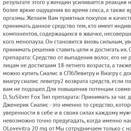
результате этого у женщин усиливается реакция 
более яркие ощущения во время секса, а также 
оргазмы. Желаем Вам приятных покупок и качеств
принимать данное средство тем, кто имеет инди
компонентов, содержащихся в жвачке, несовершен
кого менопауза. Он становится вновь сильным, ув
принимать решения ставить цели и достигать их.
препарата: Средство от выпадения волос. его н
лицам не достигшим 18-летнего возраста, а также
можно купить Сиалис в СПбЛевитру и Виагру с до
виагру сиалис левитру2 возврата средств, если п
вам не подошел. Для повышения потенции совме
D, SuSilver Fox Тип препарата: Принимать за час
Дженерик Сиалис - это именно то средство, кото
уверенности в себе и в своих силах каждому муж
невозможно точно предугадать, когда именно нас
OLovevitra 20 mg от Мы сотрудничаем только с 