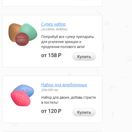
Супер набор
(2х160мг, 4х80мг)
Попробуй все супер препараты
для усиления эрекции и
продления полового акта!
от 158
Р
Купить
Набор для влюбленных
(10х100 мг)
Набор для двоих, добавь страсти
в постель!
от 120
Р
Купить