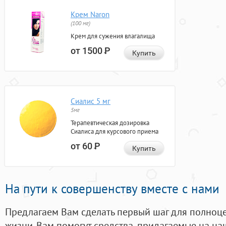
Крем Naron
(100 мг)
Крем для сужения влагалища
от 1500
Р
Купить
Сиалис 5 мг
5мг
Терапевтическая дозировка
Сиалиса для курсового приема
от 60
Р
Купить
На пути к совершенству вместе с нами
Предлагаем Вам сделать первый шаг для полноц
жизни. Вам помогут средства, придагаемые на на