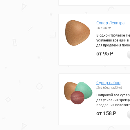
Супер Левитра
20 + 60 мг
В одной таблетке Л
усиления эрекции и
для продления поло
от 95
Р
Супер набор
(2х160мг, 4х80мг)
Попробуй все супер
для усиления эрекц
продления полового
от 158
Р