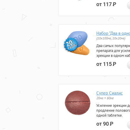
от 117
Р
Набор "Два в одн
(10x100мг, 10x20мг)
Два самых популяр
препарата для усил
эрекции в одном на
от 115
Р
Супер Сиалис
20мг + 60мг
Усиление эрекции до
продление полового
одной таблетке.
от 90
Р