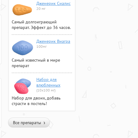
Дженерик Сиалис
20 мг
Самый долгоиграющий
препарат. Эффект до 36 часов.
Дженерик Виагра
100мг
Самый известный в мире
препарат
Набор для
влюбленных
(10х100 мг)
Набор для двоих, добавь
страсти в постель!
Все препараты