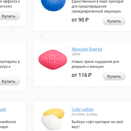
е эффекта и
Единственный в мире препарат
коголем.
для предотвращения
преждевременной эякуляции.
Купить
от 90
Р
Купить
Женская Виагра
100мг
препараты в
Новые, яркие ощущения для
агра и
девушек и женщин.
от 116
Р
Купить
Купить
кий
Софт набор
(3x100мг, 3x20мг)
 наиболее
Выбери софт-препарат на свой
арат.
вкус!