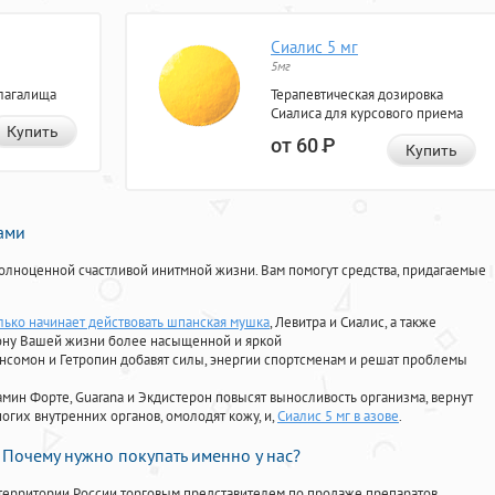
Сиалис 5 мг
5мг
лагалища
Терапевтическая дозировка
Сиалиса для курсового приема
Купить
от 60
Р
Купить
нами
олноценной счастливой инитмной жизни. Вам помогут средства, придагаемые
лько начинает действовать шпанская мушка
, Левитра и Сиалис, а также
ону Вашей жизни более насыщенной и яркой
Ансомон и Гетропин добавят силы, энергии спортсменам и решат проблемы
ориамин Форте, Guarana и Экдистерон повысят выносливость организма, вернут
огих внутренних органов, омолодят кожу, и,
Сиалис 5 мг в азове
.
Почему нужно покупать именно у нас?
территории России торговым представителем по продаже препаратов