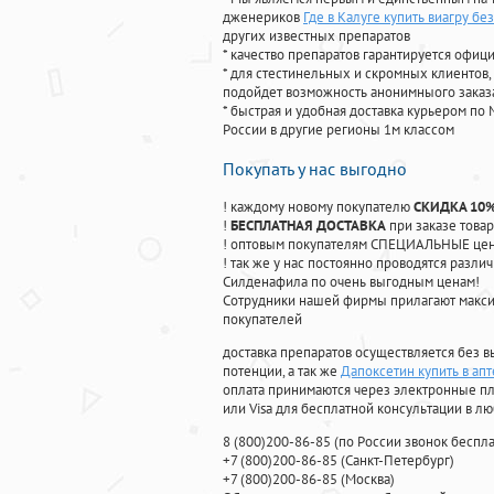
дженериков
Где в Калуге купить виагру бе
других известных препаратов
* качество препаратов гарантируется офи
* для стестинельных и скромных клиентов,
подойдет возможность анонимныого заказа
* быстрая и удобная доставка курьером по 
России в другие регионы 1м классом
Покупать у нас выгодно
! каждому новому покупателю
СКИДКА 10
!
БЕСПЛАТНАЯ ДОСТАВКА
при заказе товар
! оптовым покупателям СПЕЦИАЛЬНЫЕ цены
! так же у нас постоянно проводятся раз
Силденафила по очень выгодным ценам!
Cотрудники нашей фирмы прилагают макси
покупателей
доставка препаратов осуществляется без в
потенции, а так же
Дапоксетин купить в ап
оплата принимаются через электронные пл
или Visa для бесплатной консультации в л
8
(800
)200-86-85
(
по России звонок беспла
+7
(800
)200-86-85
(
Санкт-Петербург)
+7
(800
)200-86-85
(
Москва)