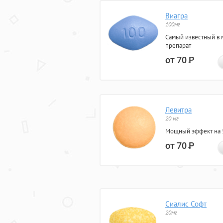
Виагра
100мг
Самый известный в 
препарат
от 70
Р
Левитра
20 мг
Мощный эффект на 5
от 70
Р
Сиалис Софт
20мг