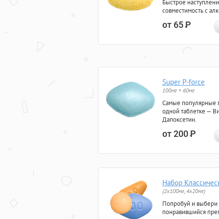
Быстрое наступлени
совместимость с ал
от 65
Р
Super P-force
100мг + 60мг
Самые популярные 
одной таблетке — Ви
Дапоксетин.
от 200
Р
Набор Классичес
(2x100мг, 4x20мг)
Попробуй и выбери
понравившийся преп