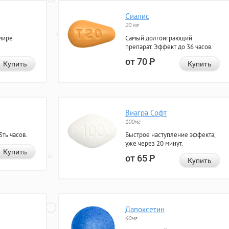
Сиалис
20 мг
мире
Самый долгоиграющий
препарат. Эффект до 36 часов.
от 70
Р
Купить
Купить
Виагра Софт
100мг
ть часов.
Быстрое наступление эффекта,
уже через 20 минут.
Купить
от 65
Р
Купить
Дапоксетин
60мг