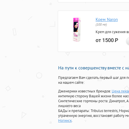
Крем Naron
(100 мг)
Крем для сужения в
от 1500
Р
На пути к совершенству вместе с 
Предлагаем Вам сделать первый шаг для п
на нашем сайте:
Дженерики известных брендов:
Цена лека
интимную сторону Вашей жизни более на
Синтетические гормоны роста
: Динатроп, 
лишнего веса
БАДы и препараты:
Tribulus terrestris, М
утраченную энергию, восстановят работу мн
Ногинск
.