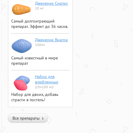
Дженерик Сиалис
20 мг
Самый долгоиграющий
препарат. Эффект до 36 часов.
Дженерик Виагра
100мг
Самый известный в мире
препарат
Набор для
влюбленных
(10х100 мг)
Набор для двоих, добавь
страсти в постель!
Все препараты