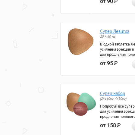
от 90
Р
Супер Левитра
20 + 60 мг
В одной таблетке Л
усиления эрекции и
для продления поло
от 95
Р
Супер набор
(2х160мг, 4х80мг)
Попробуй все супер
для усиления эрекц
продления полового
от 158
Р