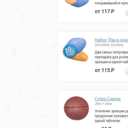
понравившийся преп
от 117
Р
Набор "Два в одн
(10x100мг, 10x20мг)
Два самых популяр
препарата для усил
эрекции в одном на
от 115
Р
Супер Сиалис
20мг + 60мг
Усиление эрекции до
продление полового
одной таблетке.