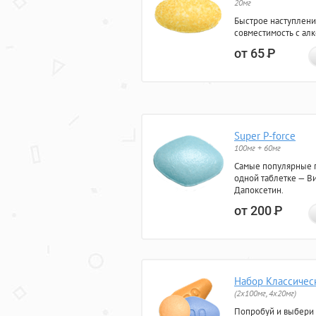
20мг
Быстрое наступлени
совместимость с ал
от 65
Р
Super P-force
100мг + 60мг
Самые популярные 
одной таблетке — Ви
Дапоксетин.
от 200
Р
Набор Классичес
(2x100мг, 4x20мг)
Попробуй и выбери