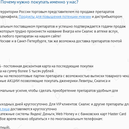
Почему нужно покупать именно у нас?
территории России торговым представителем по продаже препаратов
илденафила
,
Продукты для повышения потенции мужчин
и дистрибьютором
циальным поставщиком препаратов и успешно подтверждается годами продаж
 которым трудно произнести название Виагра или Сиалис в аптеке вслух,
 любого препаратан на нашем сайте!
Москве и в Санкт-Петербурге, так же возможна доставка препаратов почтой
%
- постоянная дисконтная карта на последующие покупки
а на сумму более 5 тысяч рублей
 на мелкооптовые партии препарата с возможностью выписки товарного чек
личные АКЦИИ позволяющие покупать дженерики Левитры, Сиалиса и
мальные усилия, чтобы сделать приобретение препаратов удобным для
ыходных дней круглосуточно. Для VIP клиентов: Сиалис и другие препараты дл
я лица
доставляются круглосуточно
атежные системы Яндекс Деньги, Web Money и с банковских карт Master Card
юбое время можно обратиться
»
по многоканальным телефонам:
тный),