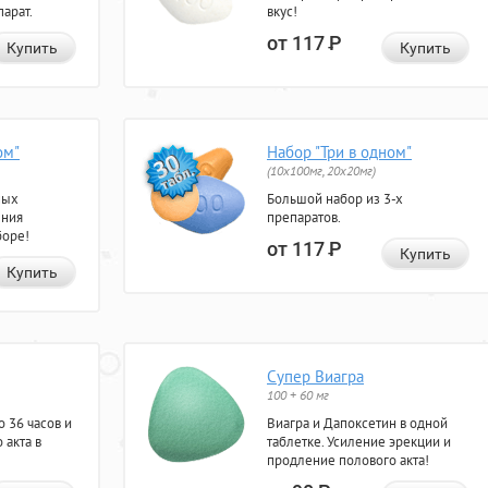
арат.
вкус!
от 117
Р
Купить
Купить
ом"
Набор "Три в одном"
(10x100мг, 20x20мг)
ных
Большой набор из 3-х
ения
препаратов.
боре!
от 117
Р
Купить
Купить
Супер Виагра
100 + 60 мг
 36 часов и
Виагра и Дапоксетин в одной
 акта в
таблетке. Усиление эрекции и
продление полового акта!