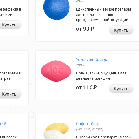
60мг
е эффекта и
Единственный в мире препарат
коголем.
для предотвращения
преждевременной эякуляции.
Купить
от 90
Р
Купить
Женская Виагра
100мг
препараты в
Новые, яркие ощущения для
агра и
девушек и женщин.
от 116
Р
Купить
Купить
кий
Софт набор
(3x100мг, 3x20мг)
 наиболее
Выбери софт-препарат на свой