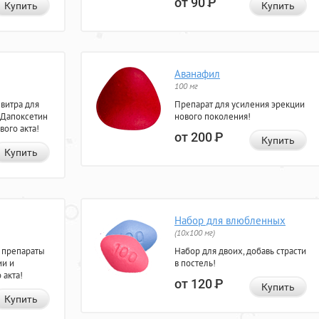
от 90
Р
Купить
Купить
Аванафил
100 мг
евитра для
Препарат для усиления эрекции
 Дапоксетин
нового поколения!
вого акта!
от 200
Р
Купить
Купить
Набор для влюбленных
(10х100 мг)
 препараты
Набор для двоих, добавь страсти
ии и
в постель!
 акта!
от 120
Р
Купить
Купить