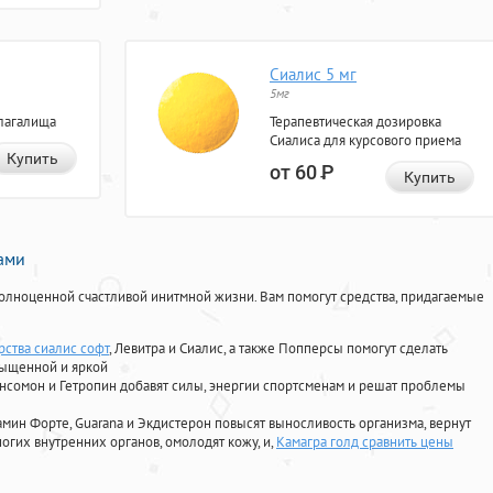
Сиалис 5 мг
5мг
лагалища
Терапевтическая дозировка
Сиалиса для курсового приема
Купить
от 60
Р
Купить
нами
олноценной счастливой инитмной жизни. Вам помогут средства, придагаемые
рства сиалис софт
, Левитра и Сиалис, а также Попперсы помогут сделать
сыщенной и яркой
Ансомон и Гетропин добавят силы, энергии спортсменам и решат проблемы
ориамин Форте, Guarana и Экдистерон повысят выносливость организма, вернут
огих внутренних органов, омолодят кожу, и,
Камагра голд сравнить цены