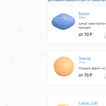
Виагра
100мг
Самый известный в 
препарат
от 70
Р
Левитра
20 мг
Мощный эффект на 5
от 70
Р
Сиалис Софт