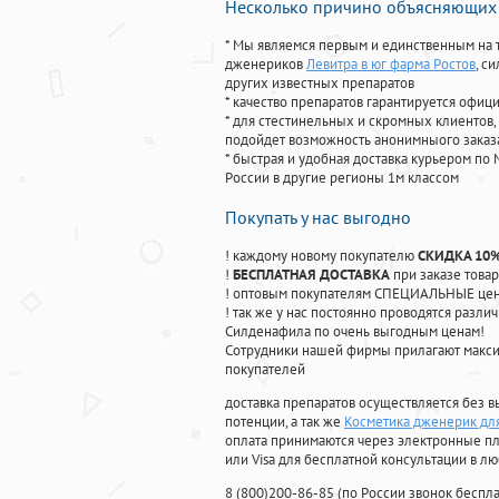
Несколько причино объясняющих 
* Мы являемся первым и единственным на 
дженериков
Левитра в юг фарма Ростов
, с
других известных препаратов
* качество препаратов гарантируется офи
* для стестинельных и скромных клиентов,
подойдет возможность анонимныого заказа
* быстрая и удобная доставка курьером по 
России в другие регионы 1м классом
Покупать у нас выгодно
! каждому новому покупателю
СКИДКА 10
!
БЕСПЛАТНАЯ ДОСТАВКА
при заказе товар
! оптовым покупателям СПЕЦИАЛЬНЫЕ цены
! так же у нас постоянно проводятся раз
Силденафила по очень выгодным ценам!
Cотрудники нашей фирмы прилагают макси
покупателей
доставка препаратов осуществляется без в
потенции, а так же
Косметика дженерик дл
оплата принимаются через электронные пл
или Visa для бесплатной консультации в л
8
(800
)200-86-85
(
по России звонок беспла