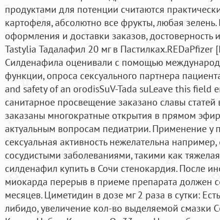
продуктами для потенции считаются практически
картофеля, абсолютно все фрукты, любая зелень.
оформления и доставки заказов, достоверность и
Tastylia Тадалафил 20 мг в Пастилках.REDaPfizer
Силденафила оценивали с помощью международн
функции, опроса сексуального партнера пациента 
and safety of an orodisSuV-Tada suLeave this field
санитарное просвещение заказано славы статей в 
заказаны многократные открытия в прямом эфире
актуальным вопросам педиатрии. Применение у п
сексуальная активность нежелательна например,
сосудистыми заболеваниями, такими как тяжелая
силденафил купить в Сочи стенокардия. После ин
миокарда перерыв в приеме препарата должен со
месяцев. Циметидин в дозе мг 2 раза в сутки: Есть
либидо, увеличение кол-во выделяемой смазки C