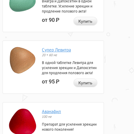
Виагра и Дапоксетин в одной
таблетке. Усиление эрекции и
продление полового акта!
от 90
Р
Купить
Супер Левитра
20 + 60 мг
В одной таблетке Левитра для
усиления эрекции и Дапоксетин
для продления полового акта!
от 95
Р
Купить
Аванафил
100 мг
Препарат для усиления эрекции
нового поколения!