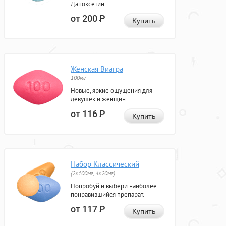
Дапоксетин.
от 200
Р
Купить
Женская Виагра
100мг
Новые, яркие ощущения для
девушек и женщин.
от 116
Р
Купить
Набор Классический
(2x100мг, 4x20мг)
Попробуй и выбери наиболее
понравившийся препарат.
от 117
Р
Купить