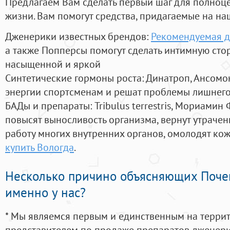
Предлагаем Вам сделать первый шаг для полноц
жизни. Вам помогут средства, придагаемые на на
Дженерики известных брендов:
Рекомендуемая д
а также Попперсы помогут сделать интимную сто
насыщенной и яркой
Синтетические гормоны роста
: Динатроп, Ансомо
энергии спортсменам и решат проблемы лишнего
БАДы и препараты:
Tribulus terrestris, Мориамин
повысят выносливость организма, вернут утрачен
работу многих внутренних органов, омолодят кожу
купить Вологда
.
Несколько причино объясняющих Поче
именно у нас?
* Мы являемся первым и единственным на терри
представителем по продаже препаратов дженер