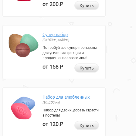
от 200
Р
Купить
Супер набор
(2х160мг, 4х80мг)
Попробуй все супер препараты
для усиления эрекции и
продления полового акта!
от 158
Р
Купить
Набор для влюбленных
(10х100 мг)
Набор для двоих, добавь страсти
в постель!
от 120
Р
Купить