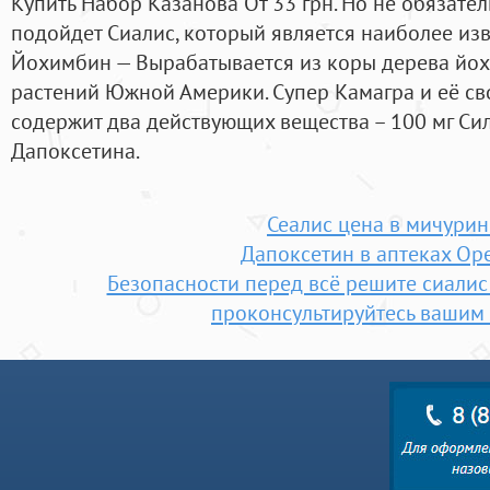
Купить Набор Казанова От 33 грн. Но не обязател
подойдет Сиалис, который является наиболее из
Йохимбин — Вырабатывается из коры дерева йо
растений Южной Америки. Супер Камагра и её св
содержит два действующих вещества – 100 мг Си
Дапоксетина.
Сеалис цена в мичурин
Дапоксетин в аптеках Ор
Безопасности перед всё решите сиалис
проконсультируйтесь вашим