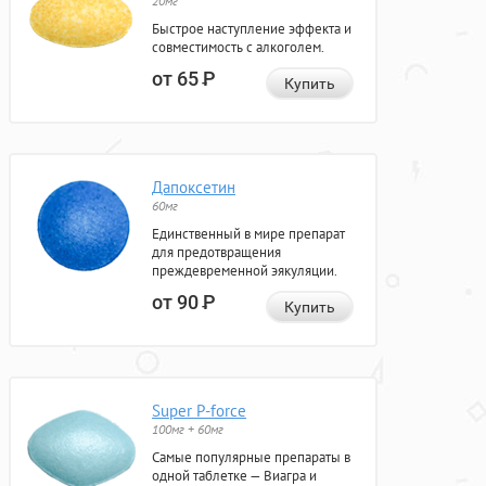
20мг
Быстрое наступление эффекта и
совместимость с алкоголем.
от 65
Р
Купить
Дапоксетин
60мг
Единственный в мире препарат
для предотвращения
преждевременной эякуляции.
от 90
Р
Купить
Super P-force
100мг + 60мг
Самые популярные препараты в
одной таблетке — Виагра и