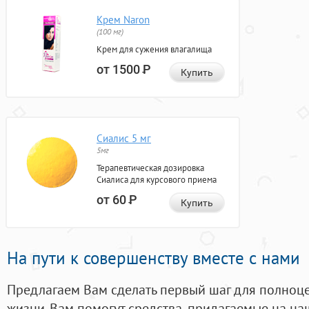
Крем Naron
(100 мг)
Крем для сужения влагалища
от 1500
Р
Купить
Сиалис 5 мг
5мг
Терапевтическая дозировка
Сиалиса для курсового приема
от 60
Р
Купить
На пути к совершенству вместе с нами
Предлагаем Вам сделать первый шаг для полноц
жизни. Вам помогут средства, придагаемые на на