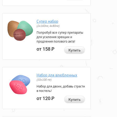
Супер набор
(2х160мг, 4х80мг)
Попробуй все супер препараты
для усиления эрекции и
продления полового акта!
от 158
Р
Купить
Набор для влюбленных
(10х100 мг)
Набор для двоих, добавь страсти
в постель!
от 120
Р
Купить