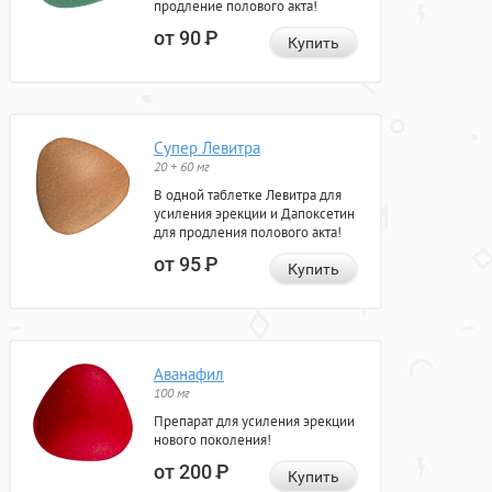
продление полового акта!
от 90
Р
Купить
Супер Левитра
20 + 60 мг
В одной таблетке Левитра для
усиления эрекции и Дапоксетин
для продления полового акта!
от 95
Р
Купить
Аванафил
100 мг
Препарат для усиления эрекции
нового поколения!
от 200
Р
Купить