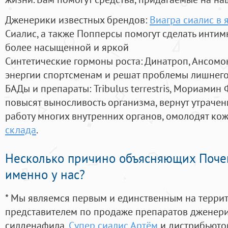
Дженерики известных брендов:
Виагра сиалис в 
Сиалис, а также Попперсы помогут сделать инти
более насыщенной и яркой
Синтетические гормоны роста
: Динатроп, Ансомо
энергии спортсменам и решат проблемы лишнего
БАДы и препараты:
Tribulus terrestris, Мориамин
повысят выносливость организма, вернут утрачен
работу многих внутренних органов, омолодят кожу
склада
.
Несколько причино объясняющих Поче
именно у нас?
* Мы являемся первым и единственным на терри
представителем по продаже препаратов дженер
силденафила
,
Супер сиалис Артём
и дистрибьюто