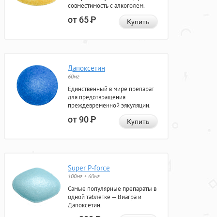
совместимость с алкоголем.
от 65
Р
Купить
Дапоксетин
60мг
Единственный в мире препарат
для предотвращения
преждевременной эякуляции.
от 90
Р
Купить
Super P-force
100мг + 60мг
Самые популярные препараты в
одной таблетке — Виагра и
Дапоксетин.