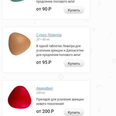
продление полового акта!
от 90
Р
Купить
Супер Левитра
20 + 60 мг
В одной таблетке Левитра для
усиления эрекции и Дапоксетин
для продления полового акта!
от 95
Р
Купить
Аванафил
100 мг
Препарат для усиления эрекции
нового поколения!
от 200
Р
Купить