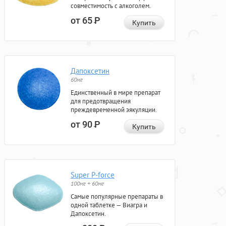
совместимость с алкоголем.
от 65
Р
Купить
Дапоксетин
60мг
Единственный в мире препарат
для предотвращения
преждевременной эякуляции.
от 90
Р
Купить
Super P-force
100мг + 60мг
Самые популярные препараты в
одной таблетке — Виагра и
Дапоксетин.