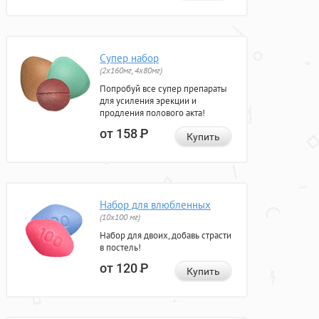
Супер набор
(2х160мг, 4х80мг)
Попробуй все супер препараты
для усиления эрекции и
продления полового акта!
от 158
Р
Купить
Набор для влюбленных
(10х100 мг)
Набор для двоих, добавь страсти
в постель!
от 120
Р
Купить