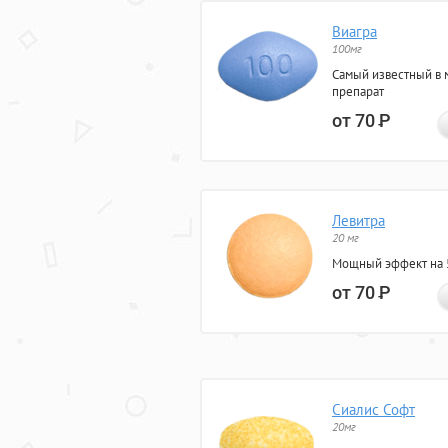
Виагра
100мг
Самый известный в 
препарат
от 70
Р
Левитра
20 мг
Мощный эффект на 5
от 70
Р
Сиалис Софт
20мг