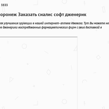
 3533
Воронеж Заказать сиалис софт дженерик
для улучшения эррекции в нашей интернет- аптеке Ижевска. Тут Вы можете не
ие дженерики востребованных фармацевтических фирм с авиа доставкой в