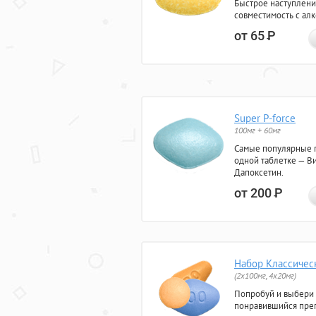
Быстрое наступлени
совместимость с ал
от 65
Р
Super P-force
100мг + 60мг
Самые популярные 
одной таблетке — Ви
Дапоксетин.
от 200
Р
Набор Классичес
(2x100мг, 4x20мг)
Попробуй и выбери
понравившийся преп