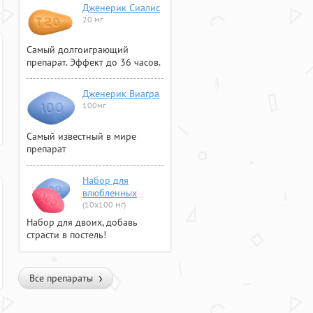
Дженерик Сиалис
20 мг
Самый долгоиграющий
препарат. Эффект до 36 часов.
Дженерик Виагра
100мг
Самый известный в мире
препарат
Набор для
влюбленных
(10х100 мг)
Набор для двоих, добавь
страсти в постель!
Все препараты