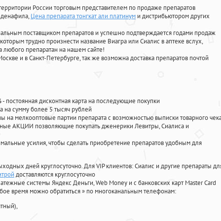
территории России торговым представителем по продаже препаратов
илденафила
,
Цена препарата тонгкат али платинум
и дистрибьютором других
циальным поставщиком препаратов и успешно подтверждается годами продаж
 которым трудно произнести название Виагра или Сиалис в аптеке вслух,
 любого препаратан на нашем сайте!
Москве и в Санкт-Петербурге, так же возможна доставка препаратов почтой
%
- постоянная дисконтная карта на последующие покупки
а на сумму более 5 тысяч рублей
 на мелкооптовые партии препарата с возможностью выписки товарного чек
личные АКЦИИ позволяющие покупать дженерики Левитры, Сиалиса и
мальные усилия, чтобы сделать приобретение препаратов удобным для
ыходных дней круглосуточно. Для VIP клиентов: Сиалис и другие препараты дл
итрой
доставляются круглосуточно
атежные системы Яндекс Деньги, Web Money и с банковских карт Master Card
юбое время можно обратиться
»
по многоканальным телефонам:
тный),