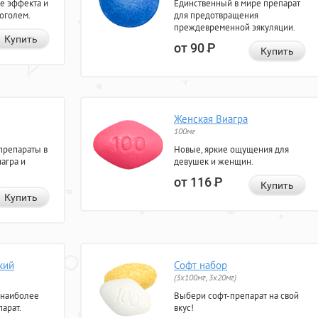
е эффекта и
Единственный в мире препарат
коголем.
для предотвращения
преждевременной эякуляции.
Купить
от 90
Р
Купить
Женская Виагра
100мг
препараты в
Новые, яркие ощущения для
агра и
девушек и женщин.
от 116
Р
Купить
Купить
кий
Софт набор
(3x100мг, 3x20мг)
 наиболее
Выбери софт-препарат на свой
арат.
вкус!