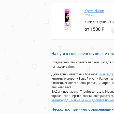
Крем Naron
(100 мг)
Крем для сужения в
от 1500
Р
На пути к совершенству вместе с 
Предлагаем Вам сделать первый шаг для п
на нашем сайте:
Дженерики известных брендов:
Виагра дж
интимную сторону Вашей жизни более на
Синтетические гормоны роста
: Динатроп, 
лишнего веса
БАДы и препараты:
Tribulus terrestris, М
утраченную энергию, восстановят работу мн
звенигород. Низкие цены и доставка по Ро
Несколько причино объясняющих 