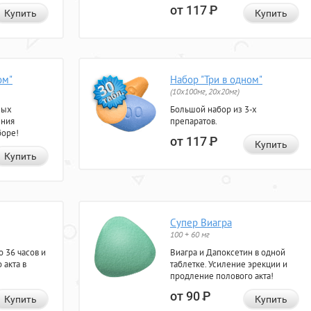
от 117
Р
Купить
Купить
ом"
Набор "Три в одном"
(10x100мг, 20x20мг)
ных
Большой набор из 3-х
ения
препаратов.
боре!
от 117
Р
Купить
Купить
Супер Виагра
100 + 60 мг
 36 часов и
Виагра и Дапоксетин в одной
 акта в
таблетке. Усиление эрекции и
продление полового акта!
от 90
Р
Купить
Купить