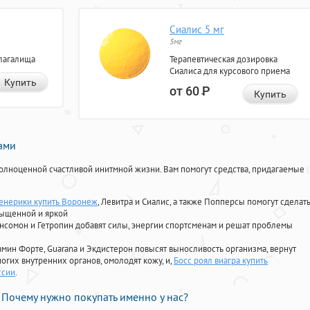
Сиалис 5 мг
5мг
лагалища
Терапевтическая дозировка
Сиалиса для курсового приема
Купить
от 60
Р
Купить
нами
олноценной счастливой инитмной жизни. Вам помогут средства, придагаемые
енерики купить Воронеж
, Левитра и Сиалис, а также Попперсы помогут сделат
сыщенной и яркой
Ансомон и Гетропин добавят силы, энергии спортсменам и решат проблемы
ориамин Форте, Guarana и Экдистерон повысят выносливость организма, вернут
огих внутренних органов, омолодят кожу, и,
Босс роял виагра купить
ссии
.
Почему нужно покупать именно у нас?