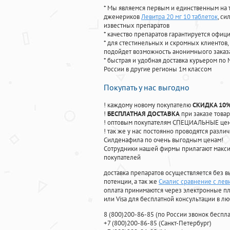
* Мы являемся первым и единственным на 
дженериков
Левитра 20 мг 10 таблеток
, с
известных препаратов
* качество препаратов гарантируется офи
* для стестинельных и скромных клиентов,
подойдет возможность анонимныого заказа
* быстрая и удобная доставка курьером по 
России в другие регионы 1м классом
Покупать у нас выгодно
! каждому новому покупателю
СКИДКА 10
!
БЕСПЛАТНАЯ ДОСТАВКА
при заказе товар
! оптовым покупателям СПЕЦИАЛЬНЫЕ цены
! так же у нас постоянно проводятся раз
Силденафила по очень выгодным ценам!
Cотрудники нашей фирмы прилагают макси
покупателей
доставка препаратов осуществляется без в
потенции, а так же
Сиалис сравнение с лев
оплата принимаются через электронные пл
или Visa для бесплатной консультации в л
8
(800
)200-86-85
(
по России звонок беспла
+7
(800
)200-86-85
(
Санкт-Петербург)