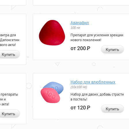
Аванафил
100 мг
евитра для
Препарат для усиления эрекции
 Дапоксетин
нового поколения!
вого акта!
от 200
Р
Купить
Купить
Набор для влюбленных
(10х100 мг)
 препараты
Набор для двоих, добавь страсти
ии и
в постель!
 акта!
от 120
Р
Купить
Купить