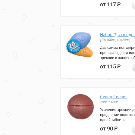
от 117
Р
Набор "Два в одн
(10x100мг, 10x20мг)
Два самых популяр
препарата для усил
эрекции в одном на
от 115
Р
Супер Сиалис
20мг + 60мг
Усиление эрекции до
продление полового
одной таблетке.
от 90
Р