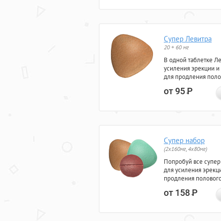
Супер Левитра
20 + 60 мг
В одной таблетке Л
усиления эрекции и
для продления поло
от 95
Р
Супер набор
(2х160мг, 4х80мг)
Попробуй все супер
для усиления эрекц
продления полового
от 158
Р