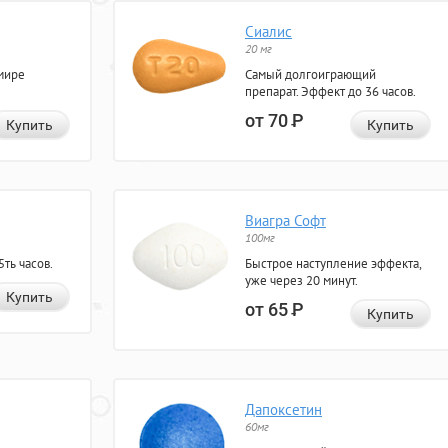
Сиалис
20 мг
мире
Самый долгоиграющий
препарат. Эффект до 36 часов.
от 70
Р
Купить
Купить
Виагра Софт
100мг
ть часов.
Быстрое наступление эффекта,
уже через 20 минут.
Купить
от 65
Р
Купить
Дапоксетин
60мг